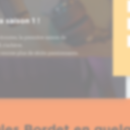
a saison 1 !
écoutes, la première saison de
 s'achève.
c encore plus de récits passionnants.
ules Bordet en quel