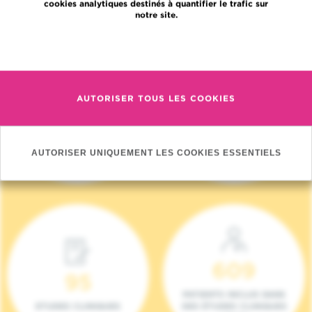
cookies analytiques destinés à quantifier le trafic sur
notre site.
En savoir plus
AUTORISER TOUS LES COOKIES
4 140
17
NOUVEAUX
ONCOTEAMS
PATIENTS (2023)
AUTORISER UNIQUEMENT LES COOKIES ESSENTIELS
609
95
PATIENTS INCLUS DANS
ETUDES CLINIQUES
DES ÉTUDES CLINIQUES