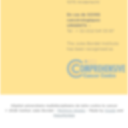
1070 Anderlecht
En cas de SOINS
cancérologiques
URGENTS
:
Tel : + 32 (0)2 541 33 87
The Jules Bordet Institute
has been recognised as
Hôpital universitaire multidisciplinaire de lutte contre le cancer
© 2026 Institut Jules Bordet -
Mentions légales
- Made by
Spade
and
MakeMeWeb