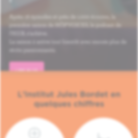
Après 16 épisodes et près de 1.000 écoutes, la
première saison de HÔP'VOICES, le podcast de
l'H.U.B, s'achève.
La saison 2 arrive tout bientôt avec encore plus de
récits passionnants.
LIRE PLUS
L'Institut Jules Bordet en
quelques chiffres