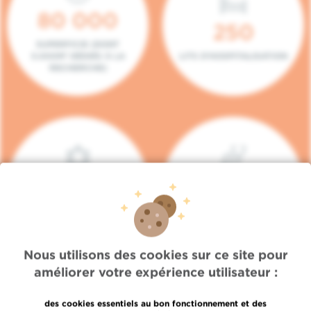
80 000
250
SUPERFICIE (DONT
5.000M² DÉDIÉS À LA
LITS D'HOSPITALISATION
RECHERCHE)
140
104
PLACES EN HÔPITAL DE
BOXES DE
JOUR
CONSULTATION
Nous utilisons des cookies sur ce site pour
améliorer votre expérience utilisateur :
des cookies essentiels au bon fonctionnement et des