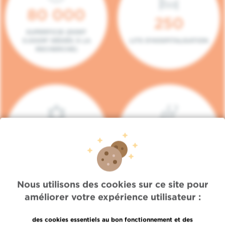
80 000
250
SUPERFICIE (DONT
5.000M² DÉDIÉS À LA
LITS D'HOSPITALISATION
RECHERCHE)
140
104
PLACES EN HÔPITAL DE
BOXES DE
JOUR
CONSULTATION
Nous utilisons des cookies sur ce site pour
améliorer votre expérience utilisateur :
des cookies essentiels au bon fonctionnement et des