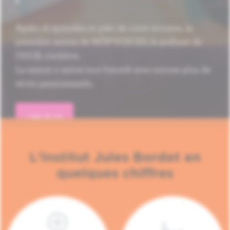
Après 16 épisodes et près de 1.000 écoutes, la
première saison de HÔP'VOICES, le podcast de
l'H.U.B, s'achève.
La saison 2 arrive tout bientôt avec encore plus de
récits passionnants.
LIRE PLUS
L'Institut Jules Bordet en
quelques chiffres