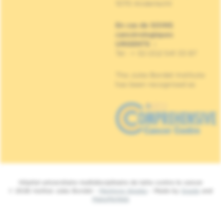
1070 Anderlecht
En cas de SOINS
cancérologiques
URGENTS
:
Tel : + 32 (0)2 541 33 87
The Jules Bordet Institute
has been recognised as
Hôpital universitaire multidisciplinaire de lutte contre le cancer
© 2026 Institut Jules Bordet -
Mentions légales
- Made by
Spade
and
MakeMeWeb