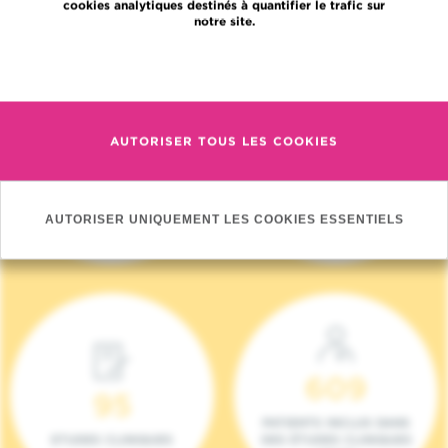
cookies analytiques destinés à quantifier le trafic sur
notre site.
En savoir plus
AUTORISER TOUS LES COOKIES
4 140
17
NOUVEAUX
ONCOTEAMS
PATIENTS (2023)
AUTORISER UNIQUEMENT LES COOKIES ESSENTIELS
609
95
PATIENTS INCLUS DANS
ETUDES CLINIQUES
DES ÉTUDES CLINIQUES