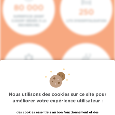
80 000
250
SUPERFICIE (DONT
5.000M² DÉDIÉS À LA
LITS D'HOSPITALISATION
RECHERCHE)
140
104
PLACES EN HÔPITAL DE
BOXES DE
JOUR
CONSULTATION
Nous utilisons des cookies sur ce site pour
améliorer votre expérience utilisateur :
des cookies essentiels au bon fonctionnement et des