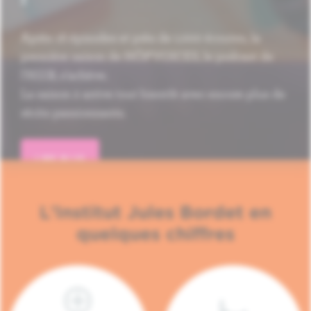
Après 16 épisodes et près de 1.000 écoutes, la
première saison de HÔP'VOICES, le podcast de
l'H.U.B, s'achève.
La saison 2 arrive tout bientôt avec encore plus de
récits passionnants.
LIRE PLUS
L'Institut Jules Bordet en
quelques chiffres