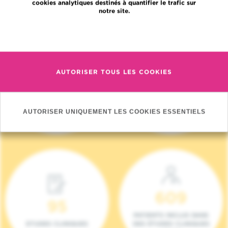
cookies analytiques destinés à quantifier le trafic sur
notre site.
En savoir plus
AUTORISER TOUS LES COOKIES
4 140
17
NOUVEAUX
ONCOTEAMS
PATIENTS (2023)
AUTORISER UNIQUEMENT LES COOKIES ESSENTIELS
609
95
PATIENTS INCLUS DANS
ETUDES CLINIQUES
DES ÉTUDES CLINIQUES