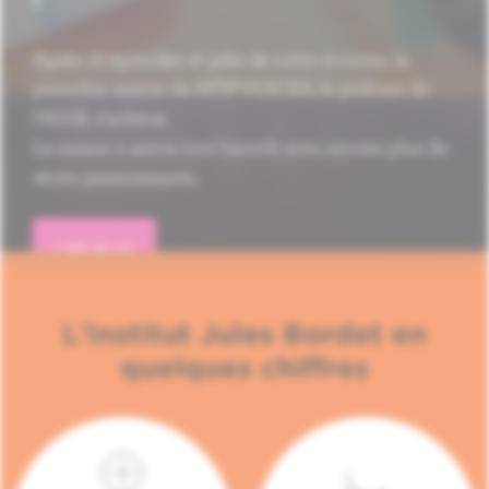
Après 16 épisodes et près de 1.000 écoutes, la
première saison de HÔP'VOICES, le podcast de
l'H.U.B, s'achève.
La saison 2 arrive tout bientôt avec encore plus de
récits passionnants.
LIRE PLUS
L'Institut Jules Bordet en
quelques chiffres