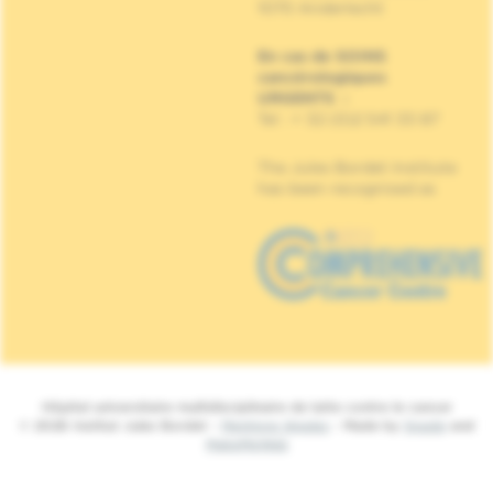
1070 Anderlecht
En cas de SOINS
cancérologiques
URGENTS
:
Tel : + 32 (0)2 541 33 87
The Jules Bordet Institute
has been recognised as
Hôpital universitaire multidisciplinaire de lutte contre le cancer
© 2026 Institut Jules Bordet -
Mentions légales
- Made by
Spade
and
MakeMeWeb