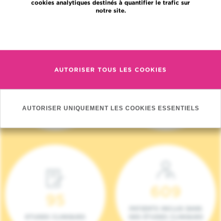
cookies analytiques destinés à quantifier le trafic sur
notre site.
En savoir plus
AUTORISER TOUS LES COOKIES
4 140
17
NOUVEAUX
ONCOTEAMS
PATIENTS (2023)
AUTORISER UNIQUEMENT LES COOKIES ESSENTIELS
609
95
PATIENTS INCLUS DANS
ETUDES CLINIQUES
DES ÉTUDES CLINIQUES