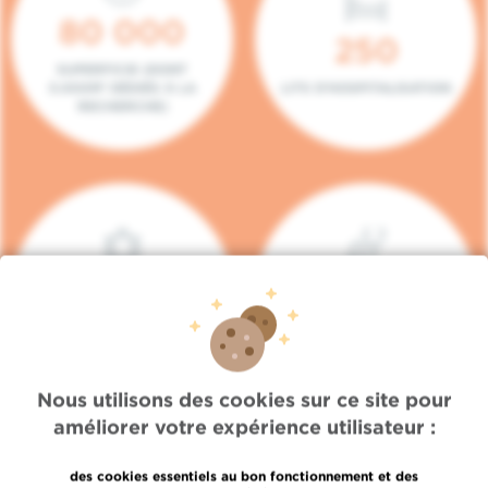
80 000
250
SUPERFICIE (DONT
5.000M² DÉDIÉS À LA
LITS D'HOSPITALISATION
RECHERCHE)
140
104
PLACES EN HÔPITAL DE
BOXES DE
JOUR
CONSULTATION
Nous utilisons des cookies sur ce site pour
améliorer votre expérience utilisateur :
des cookies essentiels au bon fonctionnement et des