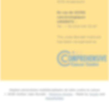
1070 Anderlecht
En cas de SOINS
cancérologiques
URGENTS
:
Tel : + 32 (0)2 541 33 87
The Jules Bordet Institute
has been recognised as
Hôpital universitaire multidisciplinaire de lutte contre le cancer
© 2026 Institut Jules Bordet -
Mentions légales
- Made by
Spade
and
MakeMeWeb