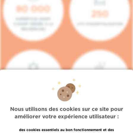
80 000
250
SUPERFICIE (DONT
5.000M² DÉDIÉS À LA
LITS D'HOSPITALISATION
RECHERCHE)
140
104
PLACES EN HÔPITAL DE
BOXES DE
JOUR
CONSULTATION
Nous utilisons des cookies sur ce site pour
améliorer votre expérience utilisateur :
des cookies essentiels au bon fonctionnement et des