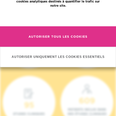
cookies analytiques destinés à quantifier le trafic sur
notre site.
En savoir plus
AUTORISER TOUS LES COOKIES
4 140
17
NOUVEAUX
ONCOTEAMS
PATIENTS (2023)
AUTORISER UNIQUEMENT LES COOKIES ESSENTIELS
609
95
PATIENTS INCLUS DANS
ETUDES CLINIQUES
DES ÉTUDES CLINIQUES