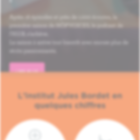
Après 16 épisodes et près de 1.000 écoutes, la
première saison de HÔP'VOICES, le podcast de
l'H.U.B, s'achève.
La saison 2 arrive tout bientôt avec encore plus de
récits passionnants.
LIRE PLUS
L'Institut Jules Bordet en
quelques chiffres