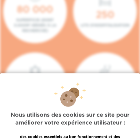
80 000
250
SUPERFICIE (DONT
5.000M² DÉDIÉS À LA
LITS D'HOSPITALISATION
RECHERCHE)
140
104
PLACES EN HÔPITAL DE
BOXES DE
JOUR
CONSULTATION
Nous utilisons des cookies sur ce site pour
améliorer votre expérience utilisateur :
des cookies essentiels au bon fonctionnement et des