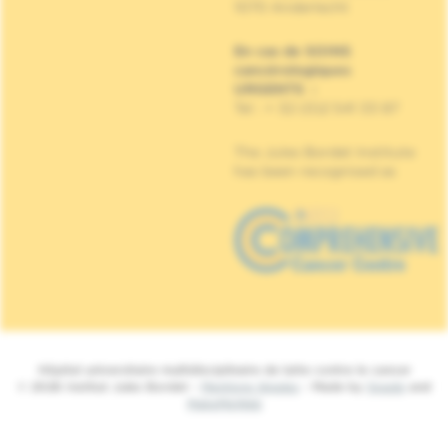
1070 Anderlecht
En cas de SOINS
cancérologiques
URGENTS
:
Tel : + 32 (0)2 541 33 87
The Jules Bordet Institute
has been recognised as
Hôpital universitaire multidisciplinaire de lutte contre le cancer
© 2026 Institut Jules Bordet -
Mentions légales
- Made by
Spade
and
MakeMeWeb