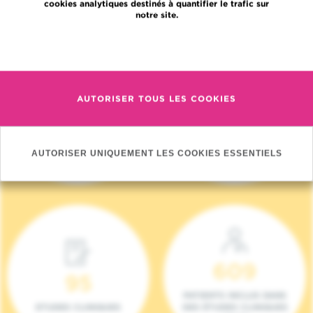
cookies analytiques destinés à quantifier le trafic sur
notre site.
En savoir plus
AUTORISER TOUS LES COOKIES
4 140
17
NOUVEAUX
ONCOTEAMS
PATIENTS (2023)
AUTORISER UNIQUEMENT LES COOKIES ESSENTIELS
609
95
PATIENTS INCLUS DANS
ETUDES CLINIQUES
DES ÉTUDES CLINIQUES