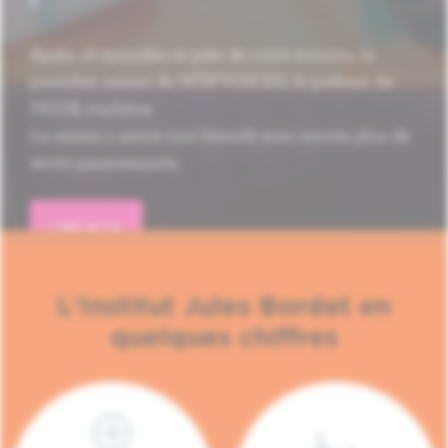
Après 16 épisodes et près de 1.000 écoutes, la
première saison de HÔP'VOICES, le podcast de
l'H.U.B, s'achève.
La saison 2 arrive tout bientôt avec encore plus de
récits passionnants.
LIRE PLUS
L'Institut Jules Bordet en
quelques chiffres