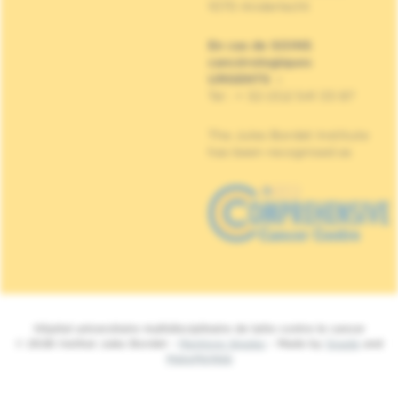
1070 Anderlecht
En cas de SOINS
cancérologiques
URGENTS
:
Tel : + 32 (0)2 541 33 87
The Jules Bordet Institute
has been recognised as
Hôpital universitaire multidisciplinaire de lutte contre le cancer
© 2026 Institut Jules Bordet -
Mentions légales
- Made by
Spade
and
MakeMeWeb