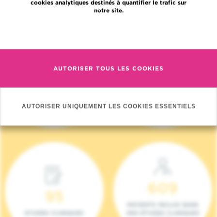
cookies analytiques destinés à quantifier le trafic sur
notre site.
En savoir plus
AUTORISER TOUS LES COOKIES
4 140
17
NOUVEAUX
ONCOTEAMS
PATIENTS (2023)
AUTORISER UNIQUEMENT LES COOKIES ESSENTIELS
609
95
PATIENTS INCLUS DANS
ETUDES CLINIQUES
DES ÉTUDES CLINIQUES