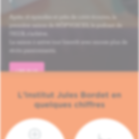
Après 16 épisodes et près de 1.000 écoutes, la
première saison de HÔP'VOICES, le podcast de
l'H.U.B, s'achève.
La saison 2 arrive tout bientôt avec encore plus de
récits passionnants.
LIRE PLUS
L'Institut Jules Bordet en
quelques chiffres