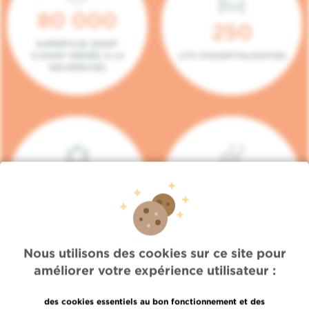
80 000
250
SUPERFICIE (DONT
5.000M² DÉDIÉS À LA
LITS D'HOSPITALISATION
RECHERCHE)
140
104
PLACES EN HÔPITAL DE
BOXES DE
JOUR
CONSULTATION
Nous utilisons des cookies sur ce site pour
améliorer votre expérience utilisateur :
des cookies essentiels au bon fonctionnement et des