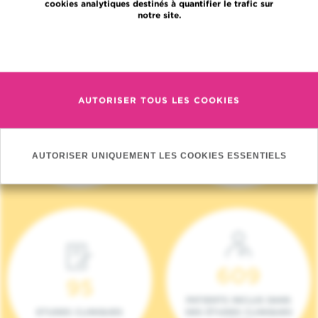
cookies analytiques destinés à quantifier le trafic sur
notre site.
En savoir plus
AUTORISER TOUS LES COOKIES
4 140
17
NOUVEAUX
ONCOTEAMS
PATIENTS (2023)
AUTORISER UNIQUEMENT LES COOKIES ESSENTIELS
609
95
PATIENTS INCLUS DANS
ETUDES CLINIQUES
DES ÉTUDES CLINIQUES