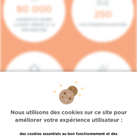
80 000
250
SUPERFICIE (DONT
5.000M² DÉDIÉS À LA
LITS D'HOSPITALISATION
RECHERCHE)
140
104
PLACES EN HÔPITAL DE
BOXES DE
JOUR
CONSULTATION
Nous utilisons des cookies sur ce site pour
améliorer votre expérience utilisateur :
des cookies essentiels au bon fonctionnement et des