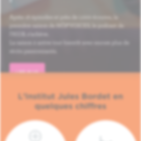
Après 16 épisodes et près de 1.000 écoutes, la
première saison de HÔP'VOICES, le podcast de
l'H.U.B, s'achève.
La saison 2 arrive tout bientôt avec encore plus de
récits passionnants.
LIRE PLUS
L'Institut Jules Bordet en
quelques chiffres