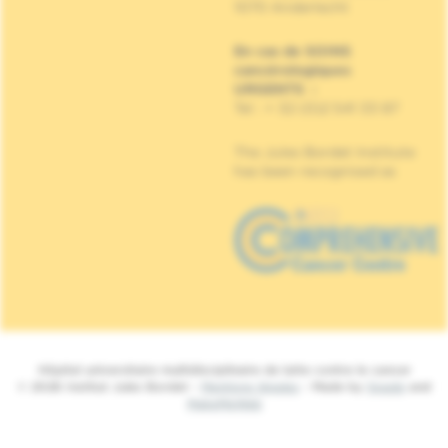
1070 Anderlecht
En cas de SOINS
cancérologiques
URGENTS
:
Tel : + 32 (0)2 541 33 87
The Jules Bordet Institute
has been recognised as
Hôpital universitaire multidisciplinaire de lutte contre le cancer
© 2026 Institut Jules Bordet -
Mentions légales
- Made by
Spade
and
MakeMeWeb