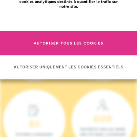
cookies analytiques destinés à quantifier le trafic sur
notre site.
En savoir plus
AUTORISER TOUS LES COOKIES
4 140
17
NOUVEAUX
ONCOTEAMS
PATIENTS (2023)
AUTORISER UNIQUEMENT LES COOKIES ESSENTIELS
609
95
PATIENTS INCLUS DANS
ETUDES CLINIQUES
DES ÉTUDES CLINIQUES