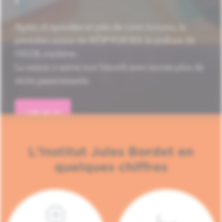
Après 16 épisodes et près de 1.000 écoutes, la
première saison de HÔP'VOICES, le podcast de
l'H.U.B, s'achève.
La saison 2 arrive tout bientôt avec encore plus de
récits passionnants.
LIRE PLUS
L'Institut Jules Bordet en
quelques chiffres