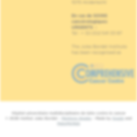
1070 Anderlecht
En cas de SOINS
cancérologiques
URGENTS
:
Tel : + 32 (0)2 541 33 87
The Jules Bordet Institute
has been recognised as
Hôpital universitaire multidisciplinaire de lutte contre le cancer
© 2026 Institut Jules Bordet -
Mentions légales
- Made by
Spade
and
MakeMeWeb