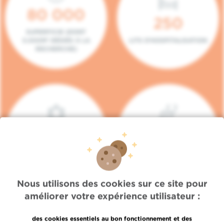
80 000
250
SUPERFICIE (DONT
5.000M² DÉDIÉS À LA
LITS D'HOSPITALISATION
RECHERCHE)
140
104
PLACES EN HÔPITAL DE
BOXES DE
JOUR
CONSULTATION
Nous utilisons des cookies sur ce site pour
améliorer votre expérience utilisateur :
des cookies essentiels au bon fonctionnement et des