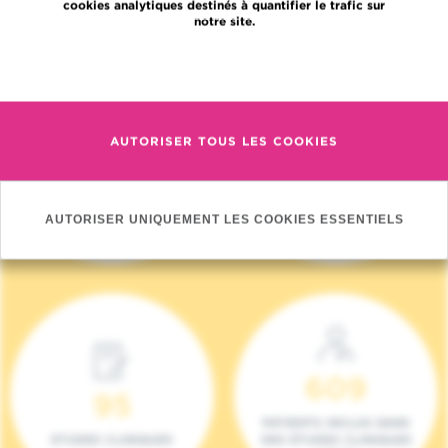
cookies analytiques destinés à quantifier le trafic sur
notre site.
En savoir plus
AUTORISER TOUS LES COOKIES
4 140
17
NOUVEAUX
ONCOTEAMS
PATIENTS (2023)
AUTORISER UNIQUEMENT LES COOKIES ESSENTIELS
609
95
PATIENTS INCLUS DANS
ETUDES CLINIQUES
DES ÉTUDES CLINIQUES