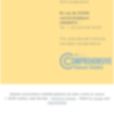
1070 Anderlecht
En cas de SOINS
cancérologiques
URGENTS
:
Tel : + 32 (0)2 541 33 87
The Jules Bordet Institute
has been recognised as
Hôpital universitaire multidisciplinaire de lutte contre le cancer
© 2026 Institut Jules Bordet -
Mentions légales
- Made by
Spade
and
MakeMeWeb