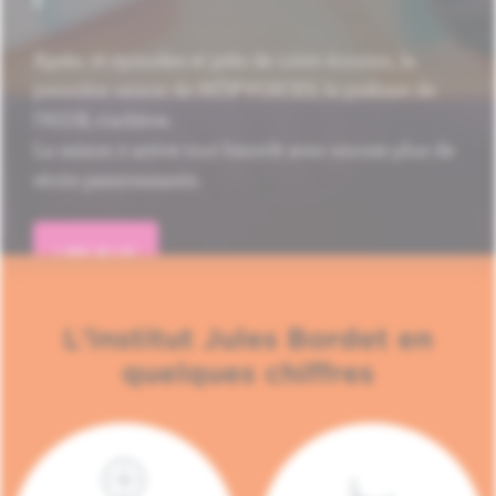
Après 16 épisodes et près de 1.000 écoutes, la
première saison de HÔP'VOICES, le podcast de
l'H.U.B, s'achève.
La saison 2 arrive tout bientôt avec encore plus de
récits passionnants.
LIRE PLUS
L'Institut Jules Bordet en
quelques chiffres