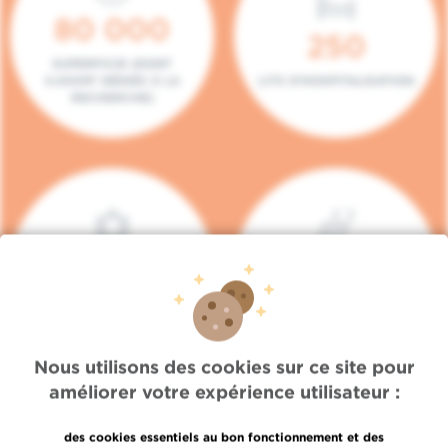
80 000
250
SUPERFICIE (DONT
5.000M² DÉDIÉS À LA
LITS D'HOSPITALISATION
RECHERCHE)
140
104
PLACES EN HÔPITAL DE
BOXES DE
JOUR
CONSULTATION
Nous utilisons des cookies sur ce site pour
améliorer votre expérience utilisateur :
des cookies essentiels au bon fonctionnement et des