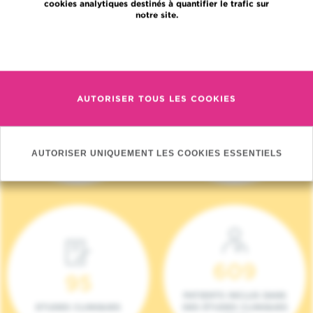
cookies analytiques destinés à quantifier le trafic sur
notre site.
En savoir plus
AUTORISER TOUS LES COOKIES
4 140
17
NOUVEAUX
ONCOTEAMS
PATIENTS (2023)
AUTORISER UNIQUEMENT LES COOKIES ESSENTIELS
609
95
PATIENTS INCLUS DANS
ETUDES CLINIQUES
DES ÉTUDES CLINIQUES