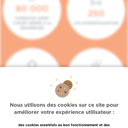
80 000
250
SUPERFICIE (DONT
5.000M² DÉDIÉS À LA
LITS D'HOSPITALISATION
RECHERCHE)
140
104
PLACES EN HÔPITAL DE
BOXES DE
JOUR
CONSULTATION
Nous utilisons des cookies sur ce site pour
améliorer votre expérience utilisateur :
des cookies essentiels au bon fonctionnement et des