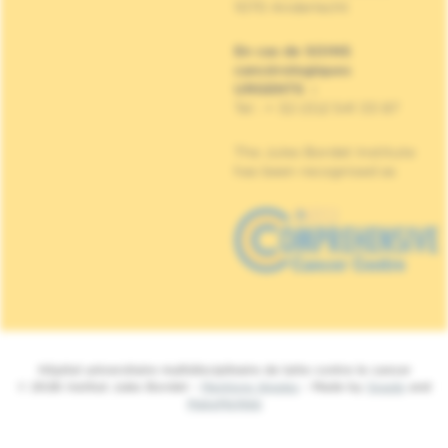
1070 Anderlecht
En cas de SOINS
cancérologiques
URGENTS
:
Tel : + 32 (0)2 541 33 87
The Jules Bordet Institute
has been recognised as
Hôpital universitaire multidisciplinaire de lutte contre le cancer
© 2026 Institut Jules Bordet -
Mentions légales
- Made by
Spade
and
MakeMeWeb