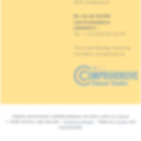
1070 Anderlecht
En cas de SOINS
cancérologiques
URGENTS
:
Tel : + 32 (0)2 541 33 87
The Jules Bordet Institute
has been recognised as
Hôpital universitaire multidisciplinaire de lutte contre le cancer
© 2026 Institut Jules Bordet -
Mentions légales
- Made by
Spade
and
MakeMeWeb