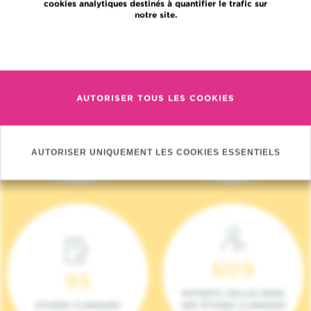
cookies analytiques destinés à quantifier le trafic sur
notre site.
En savoir plus
AUTORISER TOUS LES COOKIES
4 140
17
NOUVEAUX
ONCOTEAMS
PATIENTS (2023)
AUTORISER UNIQUEMENT LES COOKIES ESSENTIELS
609
95
PATIENTS INCLUS DANS
ETUDES CLINIQUES
DES ÉTUDES CLINIQUES