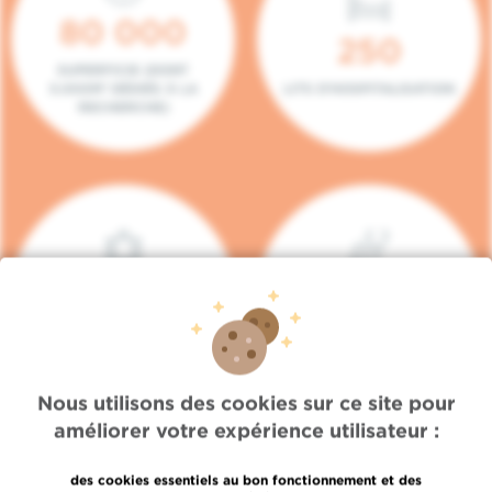
80 000
250
SUPERFICIE (DONT
5.000M² DÉDIÉS À LA
LITS D'HOSPITALISATION
RECHERCHE)
140
104
PLACES EN HÔPITAL DE
BOXES DE
JOUR
CONSULTATION
Nous utilisons des cookies sur ce site pour
améliorer votre expérience utilisateur :
des cookies essentiels au bon fonctionnement et des