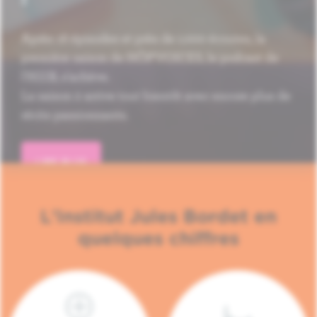
Après 16 épisodes et près de 1.000 écoutes, la
première saison de HÔP'VOICES, le podcast de
l'H.U.B, s'achève.
La saison 2 arrive tout bientôt avec encore plus de
récits passionnants.
LIRE PLUS
L'Institut Jules Bordet en
quelques chiffres