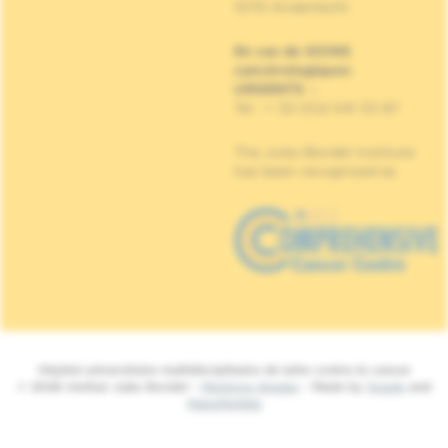
1070 Anderlecht
En cas de SOINS
cancérologiques
URGENTS
:
Tel : + 32 (0)2 541 33 87
The Jules Bordet Institute
has been recognised as
Hôpital universitaire multidisciplinaire de lutte contre le cancer
© 2026 Institut Jules Bordet -
Mentions légales
- Made by
Spade
and
MakeMeWeb