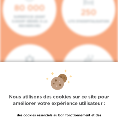
80 000
250
SUPERFICIE (DONT
5.000M² DÉDIÉS À LA
LITS D'HOSPITALISATION
RECHERCHE)
140
104
PLACES EN HÔPITAL DE
BOXES DE
JOUR
CONSULTATION
Nous utilisons des cookies sur ce site pour
améliorer votre expérience utilisateur :
des cookies essentiels au bon fonctionnement et des