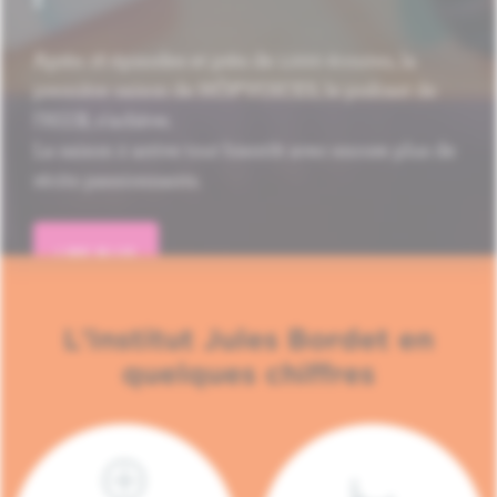
Après 16 épisodes et près de 1.000 écoutes, la
première saison de HÔP'VOICES, le podcast de
l'H.U.B, s'achève.
La saison 2 arrive tout bientôt avec encore plus de
récits passionnants.
LIRE PLUS
L'Institut Jules Bordet en
quelques chiffres