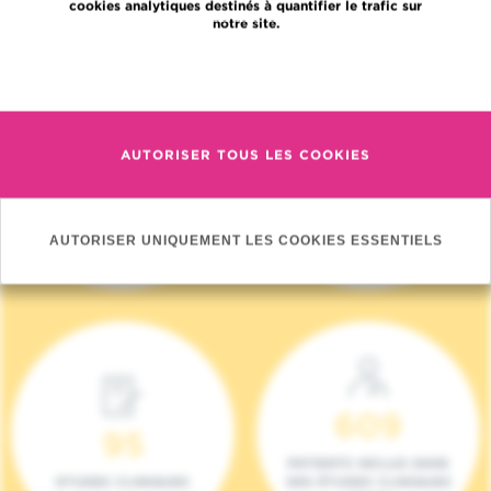
cookies analytiques destinés à quantifier le trafic sur
notre site.
En savoir plus
AUTORISER TOUS LES COOKIES
4 140
17
NOUVEAUX
ONCOTEAMS
PATIENTS (2023)
AUTORISER UNIQUEMENT LES COOKIES ESSENTIELS
609
95
PATIENTS INCLUS DANS
ETUDES CLINIQUES
DES ÉTUDES CLINIQUES