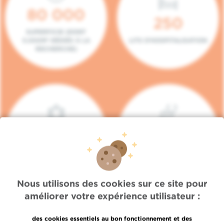
80 000
250
SUPERFICIE (DONT
5.000M² DÉDIÉS À LA
LITS D'HOSPITALISATION
RECHERCHE)
140
104
PLACES EN HÔPITAL DE
BOXES DE
JOUR
CONSULTATION
Nous utilisons des cookies sur ce site pour
améliorer votre expérience utilisateur :
des cookies essentiels au bon fonctionnement et des