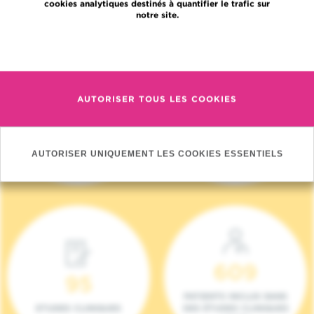
cookies analytiques destinés à quantifier le trafic sur
notre site.
En savoir plus
AUTORISER TOUS LES COOKIES
4 140
17
NOUVEAUX
ONCOTEAMS
PATIENTS (2023)
AUTORISER UNIQUEMENT LES COOKIES ESSENTIELS
609
95
PATIENTS INCLUS DANS
ETUDES CLINIQUES
DES ÉTUDES CLINIQUES