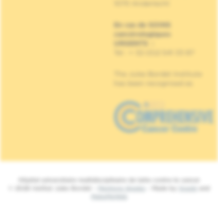
1070 Anderlecht
En cas de SOINS
cancérologiques
URGENTS
:
Tel : + 32 (0)2 541 33 87
The Jules Bordet Institute
has been recognised as
Hôpital universitaire multidisciplinaire de lutte contre le cancer
© 2026 Institut Jules Bordet -
Mentions légales
- Made by
Spade
and
MakeMeWeb