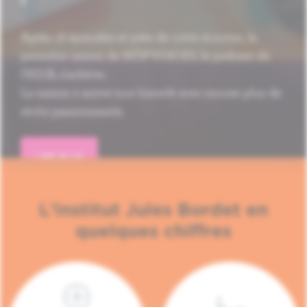
Après 16 épisodes et près de 1.000 écoutes, la
première saison de HÔP'VOICES, le podcast de
l'H.U.B, s'achève.
La saison 2 arrive tout bientôt avec encore plus de
récits passionnants.
LIRE PLUS
L'Institut Jules Bordet en
quelques chiffres