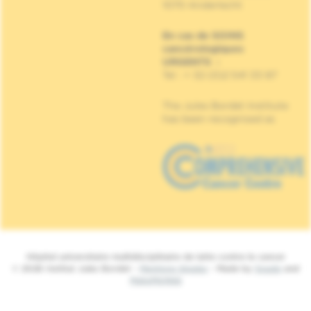
1070 Anderlecht
En cas de SOINS
cancérologiques
URGENTS
:
Tel : + 32 (0)2 541 33 87
The Jules Bordet Institute
has been recognised as
Hôpital universitaire multidisciplinaire de lutte contre le cancer
© 2026 Institut Jules Bordet -
Mentions légales
- Made by
Spade
and
MakeMeWeb