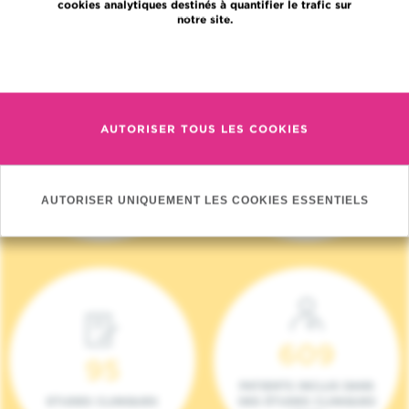
cookies analytiques destinés à quantifier le trafic sur
notre site.
En savoir plus
AUTORISER TOUS LES COOKIES
4 140
17
NOUVEAUX
ONCOTEAMS
PATIENTS (2023)
AUTORISER UNIQUEMENT LES COOKIES ESSENTIELS
609
95
PATIENTS INCLUS DANS
ETUDES CLINIQUES
DES ÉTUDES CLINIQUES