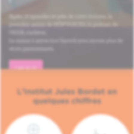
Après 16 épisodes et près de 1.000 écoutes, la
première saison de HÔP'VOICES, le podcast de
l'H.U.B, s'achève.
La saison 2 arrive tout bientôt avec encore plus de
récits passionnants.
LIRE PLUS
L'Institut Jules Bordet en
quelques chiffres