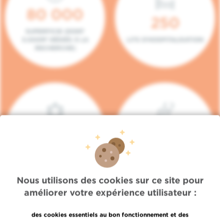
80 000
250
SUPERFICIE (DONT
5.000M² DÉDIÉS À LA
LITS D'HOSPITALISATION
RECHERCHE)
140
104
PLACES EN HÔPITAL DE
BOXES DE
JOUR
CONSULTATION
Nous utilisons des cookies sur ce site pour
améliorer votre expérience utilisateur :
des cookies essentiels au bon fonctionnement et des