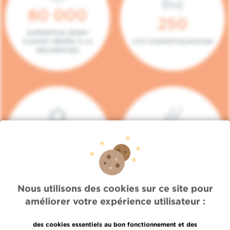
80 000
250
SUPERFICIE (DONT
5.000M² DÉDIÉS À LA
LITS D'HOSPITALISATION
RECHERCHE)
140
104
PLACES EN HÔPITAL DE
BOXES DE
JOUR
CONSULTATION
Nous utilisons des cookies sur ce site pour
améliorer votre expérience utilisateur :
des cookies essentiels au bon fonctionnement et des