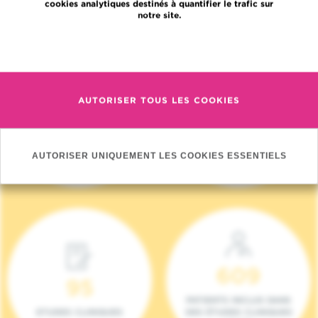
cookies analytiques destinés à quantifier le trafic sur
notre site.
En savoir plus
AUTORISER TOUS LES COOKIES
4 140
17
NOUVEAUX
ONCOTEAMS
PATIENTS (2023)
AUTORISER UNIQUEMENT LES COOKIES ESSENTIELS
609
95
PATIENTS INCLUS DANS
ETUDES CLINIQUES
DES ÉTUDES CLINIQUES