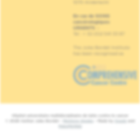
1070 Anderlecht
En cas de SOINS
cancérologiques
URGENTS
:
Tel : + 32 (0)2 541 33 87
The Jules Bordet Institute
has been recognised as
Hôpital universitaire multidisciplinaire de lutte contre le cancer
© 2026 Institut Jules Bordet -
Mentions légales
- Made by
Spade
and
MakeMeWeb