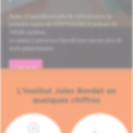
Après 16 épisodes et près de 1.000 écoutes, la
première saison de HÔP'VOICES, le podcast de
l'H.U.B, s'achève.
La saison 2 arrive tout bientôt avec encore plus de
récits passionnants.
LIRE PLUS
L'Institut Jules Bordet en
quelques chiffres