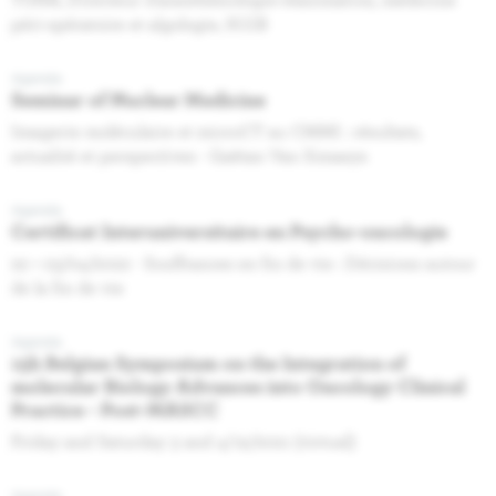
péri-opératoire et algologie, H.U.B
Agenda
Seminar of Nuclear Medicine
Imagerie moléculaire et microCT au CMMI : résultats,
actualité et perspectives - Gaëtan Van Simaeys
Agenda
Certificat Interuniversitaire en Psycho-oncologie
22 + 23/04/2022 - Souffrances en fin de vie : Décisions autour
de la fin de vie
Agenda
15h Belgian Symposium on the Integration of
molecular Biology Advances into Oncology Clinical
Practice - Post-MASCC
Friday and Saturday 3 and 4/12/2021 (virtual)
Agenda