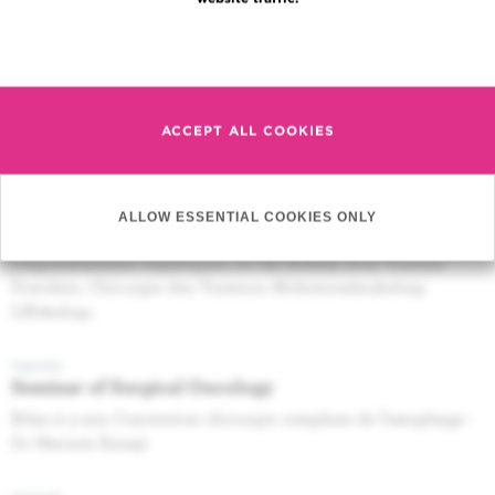
Radiotherapy seminar
Read more
ESTRO 2022 - Dr Michel Madeline
Agenda
Radiotherapy seminar
ACCEPT ALL COOKIES
ESTRO 2022 - PhD Tycho De&nbsp; Bakker
Agenda
ALLOW ESSENTIAL COOKIES ONLY
Seminar of Surgical Oncology
Oligométastases hépatiques. Dr Ali Bohlok, Prof. Vincent
Donckier, Chirurgie des Tumeurs Abdominales,&nbsp;
IJB.&nbsp;
Agenda
Seminar of Surgical Oncology
Bilan à 3 ans Convention chirurgie complexe de l'œsophage -
Dr Meriem Ennaji