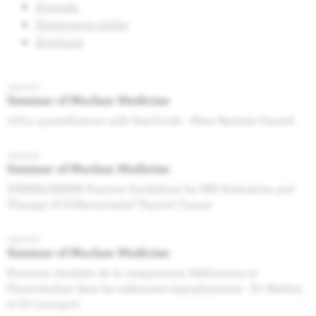
Agenda
Homepage slider
Brochure
Agenda
Seminar of Nuclear Medicine
177Lu quantification with StarGuide - Mme Rachele Danieli
Agenda
Seminar of Nuclear Medicine
SNMMI/EANM Practice Guidelines for NM Evaluation and
Therapy of Differenciated Thyroid Cancer
Agenda
Seminar of Nuclear Medicine
Premiers résultats de la comparaison Méthionine et
Fluorocholine dans les adénomes hypophysaires - Dr Mathey
et Dr Leurquin