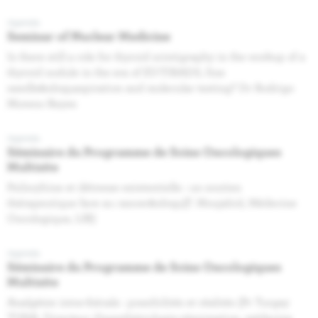
Agenda
Seminar of Nuclear Medicine
Is there still a role for thyroid scintigraphy in the workup of a
thyroid nodule in the era of EU-TIRADS, fine
needle&nbsp;aspiration and molecular testing? Dr Rodrigo
Moreno Reyes
Agenda
Séminaire du Programme de Soins Oncologiques
Multisite
Psilocybine et détresse existentielle : un soutien
thérapeutique face au cancer&nbsp;(F. Moujahid, Médecine
Oncologique, IJB)
Agenda
Séminaire du Programme de Soins Oncologiques
Multisite
Analgésie intra-thécale : possibilités et réalités (Pr Turgay
TUNA, Directeur d'anesthésiologie-réanimation, médecine