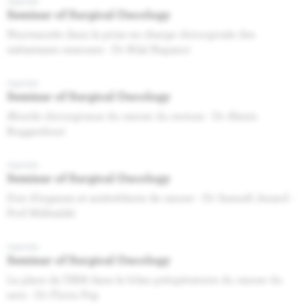
Agenda
Seminar of Surgical Oncology
Nouveautés dans la prise en charge chirurgicale des
métastases osseuses - Dr Bilal Kapanci
Agenda
Seminar of Surgical Oncology
Abords chirurgicaux du cancer du rectum - ​​​​​​​Dr Alexis
Buggenhout
Agenda
Seminar of Surgical Oncology
Don d’organes et antécédents de cancer - Dr Samuël Jenard -
Prof Mikhalski
Agenda
Seminar of Surgical Oncology
La place de l'IRM dans le bilan préopératoire du cancer du
sein - Dr Florin Pop