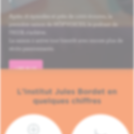
Après 16 épisodes et près de 1.000 écoutes, la
première saison de HÔP'VOICES, le podcast de
l'H.U.B, s'achève.
La saison 2 arrive tout bientôt avec encore plus de
récits passionnants.
LIRE PLUS
L'Institut Jules Bordet en
quelques chiffres