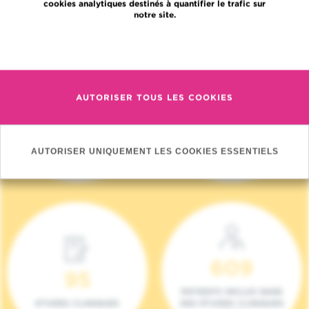
cookies analytiques destinés à quantifier le trafic sur
notre site.
En savoir plus
AUTORISER TOUS LES COOKIES
4 140
17
NOUVEAUX
ONCOTEAMS
PATIENTS (2023)
AUTORISER UNIQUEMENT LES COOKIES ESSENTIELS
609
95
PATIENTS INCLUS DANS
ETUDES CLINIQUES
DES ÉTUDES CLINIQUES