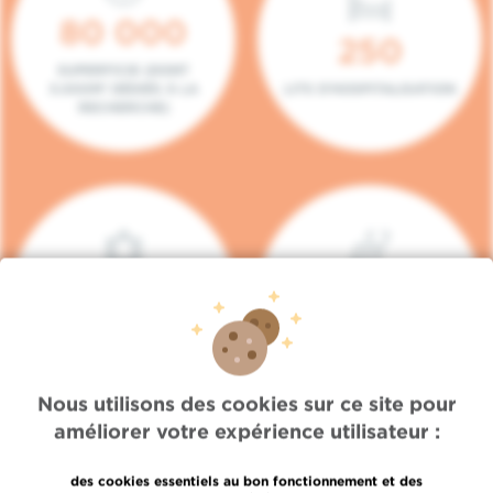
80 000
250
SUPERFICIE (DONT
5.000M² DÉDIÉS À LA
LITS D'HOSPITALISATION
RECHERCHE)
140
104
PLACES EN HÔPITAL DE
BOXES DE
JOUR
CONSULTATION
Nous utilisons des cookies sur ce site pour
améliorer votre expérience utilisateur :
des cookies essentiels au bon fonctionnement et des