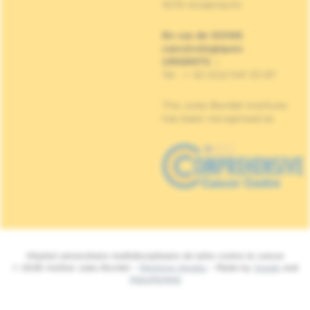
1070 Anderlecht
En cas de SOINS
cancérologiques
URGENTS
:
Tel : + 32 (0)2 541 33 87
The Jules Bordet Institute
has been recognised as
Hôpital universitaire multidisciplinaire de lutte contre le cancer
© 2026 Institut Jules Bordet -
Mentions légales
- Made by
Spade
and
MakeMeWeb