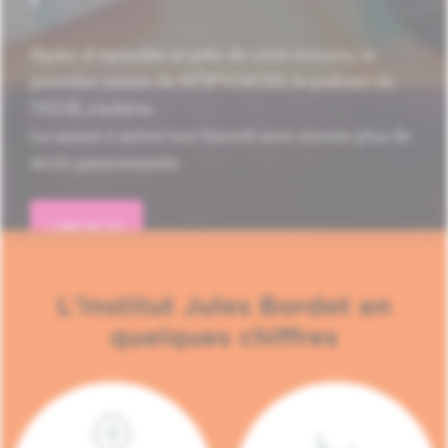
Après 16 épisodes et près de 1.000 écoutes, la
première saison de HÔP'VOICES, le podcast de
l'H.U.B, s'achève.
La saison 2 arrive tout bientôt avec encore plus de
récits passionnants.
LIRE PLUS
L'Institut Jules Bordet en
quelques chiffres