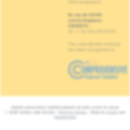
1070 Anderlecht
En cas de SOINS
cancérologiques
URGENTS
:
Tel : + 32 (0)2 541 33 87
The Jules Bordet Institute
has been recognised as
Hôpital universitaire multidisciplinaire de lutte contre le cancer
© 2026 Institut Jules Bordet -
Mentions légales
- Made by
Spade
and
MakeMeWeb