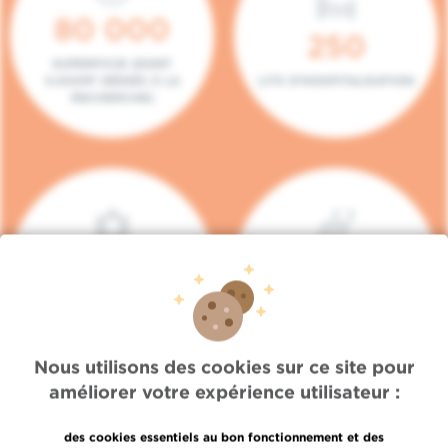
80 000
250
SUPERFICIE (DONT
5.000M² DÉDIÉS À LA
LITS D'HOSPITALISATION
RECHERCHE)
140
104
PLACES EN HÔPITAL DE
BOXES DE
JOUR
CONSULTATION
Nous utilisons des cookies sur ce site pour
améliorer votre expérience utilisateur :
des cookies essentiels au bon fonctionnement et des