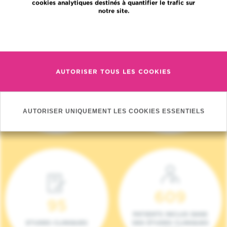
cookies analytiques destinés à quantifier le trafic sur
notre site.
En savoir plus
AUTORISER TOUS LES COOKIES
4 140
17
NOUVEAUX
ONCOTEAMS
PATIENTS (2023)
AUTORISER UNIQUEMENT LES COOKIES ESSENTIELS
609
95
PATIENTS INCLUS DANS
ETUDES CLINIQUES
DES ÉTUDES CLINIQUES