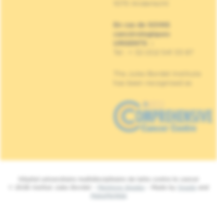
1070 Anderlecht
En cas de SOINS
cancérologiques
URGENTS
:
Tel : + 32 (0)2 541 33 87
The Jules Bordet Institute
has been recognised as
Hôpital universitaire multidisciplinaire de lutte contre le cancer
© 2026 Institut Jules Bordet -
Mentions légales
- Made by
Spade
and
MakeMeWeb