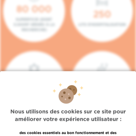
80 000
250
SUPERFICIE (DONT
5.000M² DÉDIÉS À LA
LITS D'HOSPITALISATION
RECHERCHE)
140
104
PLACES EN HÔPITAL DE
BOXES DE
JOUR
CONSULTATION
Nous utilisons des cookies sur ce site pour
améliorer votre expérience utilisateur :
des cookies essentiels au bon fonctionnement et des