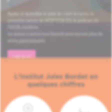
Après 16 épisodes et près de 1.000 écoutes, la
première saison de HÔP'VOICES, le podcast de
l'H.U.B, s'achève.
La saison 2 arrive tout bientôt avec encore plus de
récits passionnants.
LIRE PLUS
L'Institut Jules Bordet en
quelques chiffres