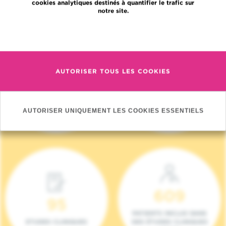
cookies analytiques destinés à quantifier le trafic sur
notre site.
En savoir plus
AUTORISER TOUS LES COOKIES
4 140
17
NOUVEAUX
ONCOTEAMS
PATIENTS (2023)
AUTORISER UNIQUEMENT LES COOKIES ESSENTIELS
609
95
PATIENTS INCLUS DANS
ETUDES CLINIQUES
DES ÉTUDES CLINIQUES