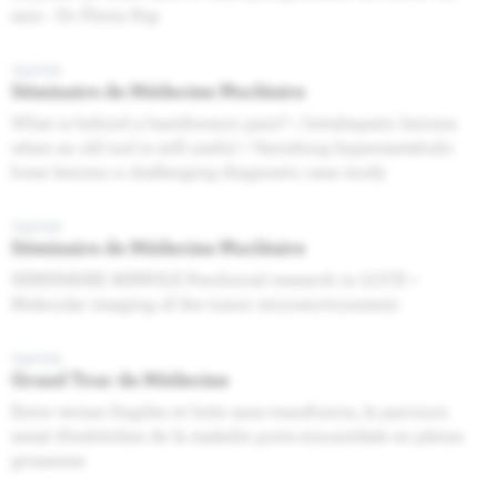
sein - Dr Florin Pop
Agenda
Séminaire de Médecine Nucléaire
What is behind a basithoracic pain? + Intrahepatic lesions:
when an old tool is still useful + Vanishing hypermetabolic
bone lesions: a challenging diagnostic case study
Agenda
Séminaire de Médecine Nucléaire
SEMINAIRE ANNULE Preclinical research in LOCE +
Molecular imaging of the tumor microenvironment
Agenda
Grand Tour de Médecine
Entre veines fragiles et lutte sans transfusion, le parcours
semé d’embûches de la maladie porto-sinusoïdale en pleine
grossesse