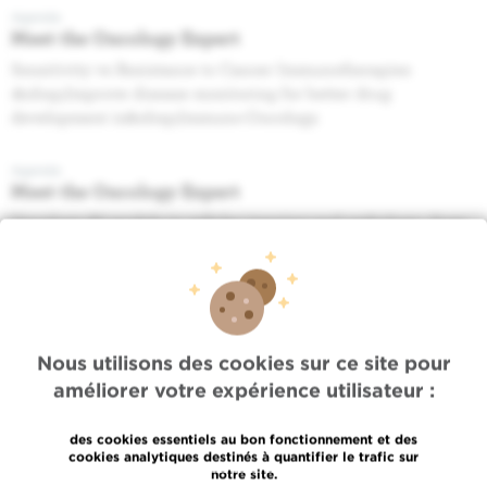
Agenda
Meet the Oncology Expert
Sensitivity vs Resistance to Cancer Immunotherapies
:&nbsp;Improve disease monitoring for better drug
development in&nbsp;Immuno-Oncology.
Agenda
Meet the Oncology Expert
Oncology AI models in cellular imaging and pathology : from
molecular states to tissue architecture - Sohrab P
Shah,&nbsp;PhD - Director, Halvorsen Center for
Computational Oncology
Agenda
Nous utilisons des cookies sur ce site pour
Séminaire de Médecine Nucléaire
améliorer votre expérience utilisateur :
Actualisation du protocole HUB pour le traitement avec I131
des cancers différenciés de la thyroïde (dr Isabel Marin
des cookies essentiels au bon fonctionnement et des
Melero)
cookies analytiques destinés à quantifier le trafic sur
notre site.