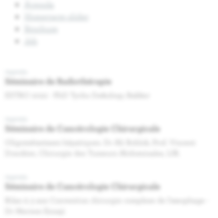
Agenda
Homepage slider
Brochure
Job
Agenda
Séminaire de Radiothérapie
ESTRO 2022 - PhD Tycho De&nbsp; Bakker
Agenda
Séminaire de Cancérologie Chirurgicale
Oligométastases hépatiques. Dr Ali Bohlok, Prof. Vincent
Donckier, Chirurgie des Tumeurs Abdominales, IJB.
Agenda
Séminaire de Cancérologie Chirurgicale
Bilan à 3 ans Convention chirurgie complexe de l'œsophage -
Dr Meriem Ennaji