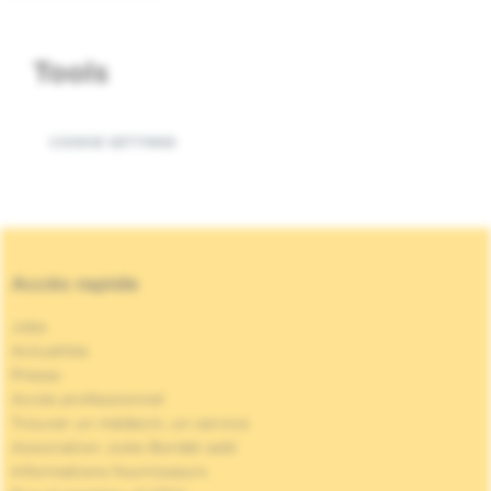
suivante
page
Tools
COOKIE SETTINGS
Accès rapide
Jobs
Actualités
Presse
Accès professionnel
Trouver un médecin, un service
Association Jules Bordet asbl
Informations fournisseurs