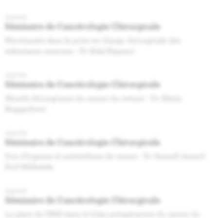
Agenda
Séminaire de Cancérologie Chirurgicale
Nouveautés dans la prise en charge chirurgicale des
métastases osseuses - Dr Bilal Kapanci
Agenda
Séminaire de Cancérologie Chirurgicale
Abords chirurgicaux du cancer du rectum - Dr Alexis
Buggenhout
Agenda
Séminaire de Cancérologie Chirurgicale
Don d’organes et antécédents de cancer - Dr Samuël Jenard -
Prof Mikhalski
Agenda
Séminaire de Cancérologie Chirurgicale
La place de l'IRM dans le bilan préopératoire du cancer du