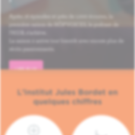
Après 16 épisodes et près de 1.000 écoutes, la
première saison de HÔP'VOICES, le podcast de
l'H.U.B, s'achève.
La saison 2 arrive tout bientôt avec encore plus de
récits passionnants.
LIRE PLUS
L'Institut Jules Bordet en
quelques chiffres