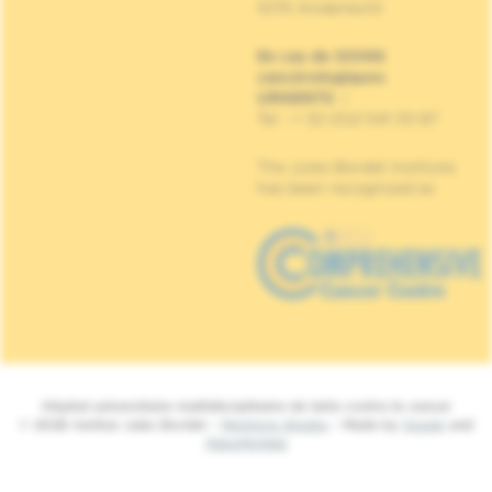
1070 Anderlecht
En cas de SOINS
cancérologiques
URGENTS
:
Tel : + 32 (0)2 541 33 87
The Jules Bordet Institute
has been recognised as
Hôpital universitaire multidisciplinaire de lutte contre le cancer
© 2026 Institut Jules Bordet -
Mentions légales
- Made by
Spade
and
MakeMeWeb