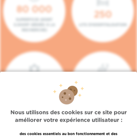
80 000
250
SUPERFICIE (DONT
5.000M² DÉDIÉS À LA
LITS D'HOSPITALISATION
RECHERCHE)
140
104
PLACES EN HÔPITAL DE
BOXES DE
JOUR
CONSULTATION
Nous utilisons des cookies sur ce site pour
améliorer votre expérience utilisateur :
des cookies essentiels au bon fonctionnement et des