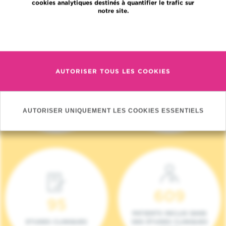
cookies analytiques destinés à quantifier le trafic sur
notre site.
En savoir plus
AUTORISER TOUS LES COOKIES
4 140
17
NOUVEAUX
ONCOTEAMS
PATIENTS (2023)
AUTORISER UNIQUEMENT LES COOKIES ESSENTIELS
609
95
PATIENTS INCLUS DANS
ETUDES CLINIQUES
DES ÉTUDES CLINIQUES