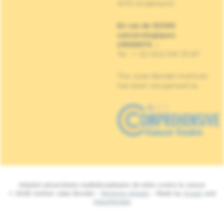
1070 Anderlecht
En cas de SOINS
cancérologiques
URGENTS
:
Tel : + 32 (0)2 541 33 87
The Jules Bordet Institute
has been recognised as
Hôpital universitaire multidisciplinaire de lutte contre le cancer
© 2026 Institut Jules Bordet -
Mentions légales
- Made by
Spade
and
MakeMeWeb