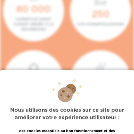
80 000
250
SUPERFICIE (DONT
5.000M² DÉDIÉS À LA
LITS D'HOSPITALISATION
RECHERCHE)
140
104
PLACES EN HÔPITAL DE
BOXES DE
JOUR
CONSULTATION
Nous utilisons des cookies sur ce site pour
améliorer votre expérience utilisateur :
des cookies essentiels au bon fonctionnement et des