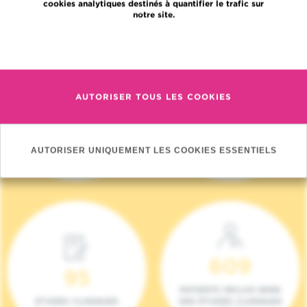
cookies analytiques destinés à quantifier le trafic sur
notre site.
En savoir plus
AUTORISER TOUS LES COOKIES
4 140
17
NOUVEAUX
ONCOTEAMS
PATIENTS (2023)
AUTORISER UNIQUEMENT LES COOKIES ESSENTIELS
609
95
PATIENTS INCLUS DANS
ETUDES CLINIQUES
DES ÉTUDES CLINIQUES