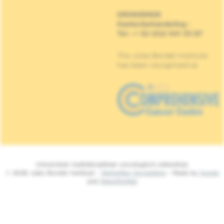
DRINGENDE
Kankerbehandeling
:
Tel : + 32 (0)2 541 33 87
The Jules Bordet Institute
has been recognised as
Universitair multidisciplinair oncologisch ziekenhuis
© 2026 Jules Bordet Instituut -
Wettelijke Vermelding
- Made by
Spade
and
MakeMeWeb