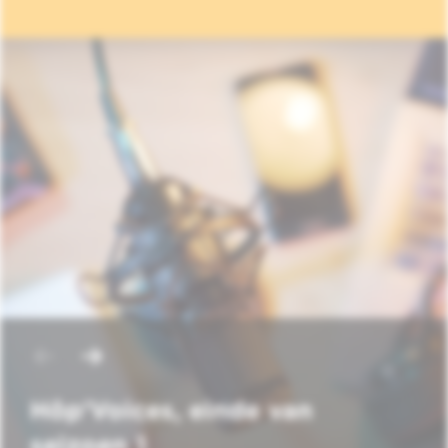
Hôp'Voices, einde van
seizoen 1