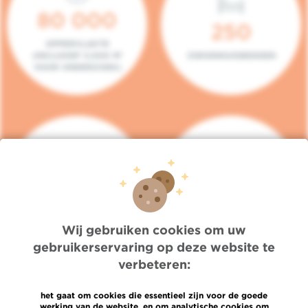
80 000
250
OPPERVLAKTE
(INCLUSIEF 5.000 M²
ZIEKENHUISBEDDEN
VOOR ONDERZOEK)
140
104
PLAATSEN IN HET
CONSULTATIEKAMERS
DAGZIEKENHUIS
Wij gebruiken cookies om uw
gebruikerservaring op deze website te
verbeteren:
het gaat om cookies die essentieel zijn voor de goede
werking van de website, en om analytische cookies om