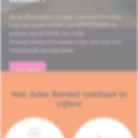
Na 16 afleveringen en bijna 1.000 luisterbeurten
loopt het eerste seizoen van HÔP'VOICES, de
podcast van de H.U.B., ten einde.
Seizoen 2 komt er binnenkort aan, met nog meer
inspirerende getuigenissen.
LEES MEER
Het Jules Bordet Instituut in
cijfers