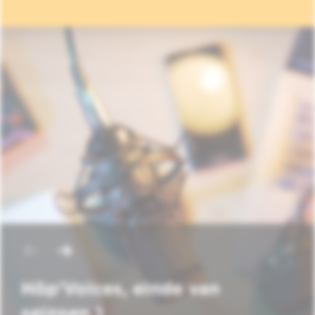
Hôp'Voices, einde van
seizoen 1