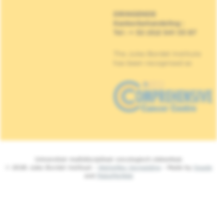
DRINGENDE
Kankerbehandeling
:
Tel : + 32 (0)2 541 33 87
The Jules Bordet Institute
has been recognised as
Universitair multidisciplinair oncologisch ziekenhuis
© 2026 Jules Bordet Instituut -
Wettelijke Vermelding
- Made by
Spade
and
MakeMeWeb