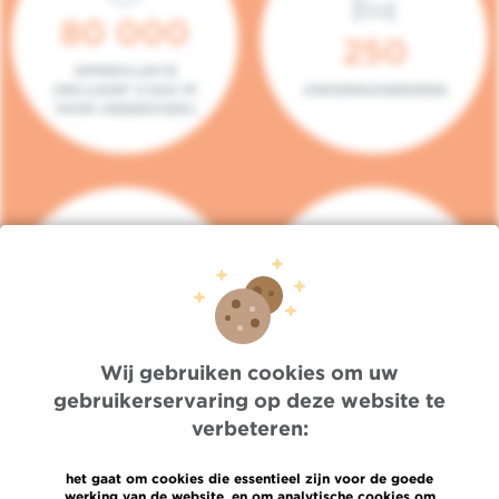
80 000
250
OPPERVLAKTE
(INCLUSIEF 5.000 M²
ZIEKENHUISBEDDEN
VOOR ONDERZOEK)
140
104
PLAATSEN IN HET
CONSULTATIEKAMERS
DAGZIEKENHUIS
Wij gebruiken cookies om uw
gebruikerservaring op deze website te
verbeteren:
het gaat om cookies die essentieel zijn voor de goede
werking van de website, en om analytische cookies om