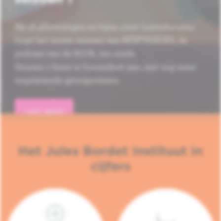
Na 16 afleveringen en bijna 1.000 luisterbeurten
loopt het eerste seizoen van HÔP'VOICES, de
podcast van de H.U.B., ten einde.
Seizoen 2 komt er binnenkort aan, met nog meer
inspirerende getuigenissen.
LEES MEER
Het Jules Bordet Instituut in
cijfers