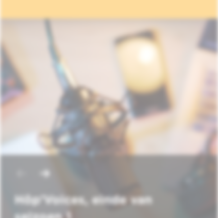
Hôp'Voices, einde van
seizoen 1