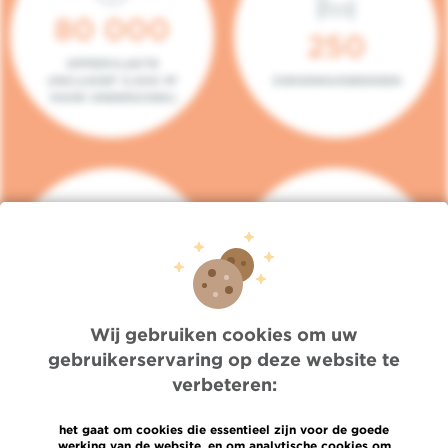
80 000
250
OPPERVLAKTE
(INCLUSIEF 5.000 M²
ZIEKENHUISBEDDEN
VOOR ONDERZOEK)
140
104
PLAATSEN IN HET
CONSULTATIEKAMERS
DAGZIEKENHUIS
Wij gebruiken cookies om uw
gebruikerservaring op deze website te
verbeteren:
het gaat om cookies die essentieel zijn voor de goede
werking van de website, en om analytische cookies om