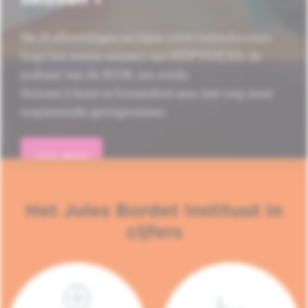
Na 16 afleveringen en bijna 1.000 luisterbeurten
loopt het eerste seizoen van HÔP'VOICES, de
podcast van de H.U.B., ten einde.
Seizoen 2 komt er binnenkort aan, met nog meer
inspirerende getuigenissen.
LEES MEER
Het Jules Bordet Instituut in
cijfers