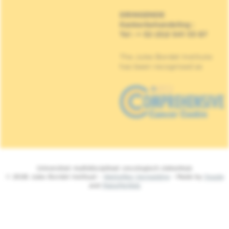
DRINGENDE
Kankerbehandeling
:
Tel : + 32 (0)2 541 33 87
The Jules Bordet Institute
has been recognised as
Universitair multidisciplinair oncologisch ziekenhuis
© 2026 Jules Bordet Instituut -
Wettelijke Vermelding
- Made by
Spade
and
MakeMeWeb