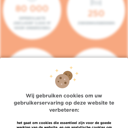
80 000
250
OPPERVLAKTE
(INCLUSIEF 5.000 M²
ZIEKENHUISBEDDEN
VOOR ONDERZOEK)
140
104
PLAATSEN IN HET
CONSULTATIEKAMERS
DAGZIEKENHUIS
Wij gebruiken cookies om uw
gebruikerservaring op deze website te
verbeteren:
het gaat om cookies die essentieel zijn voor de goede
werking van de website, en om analytische cookies om