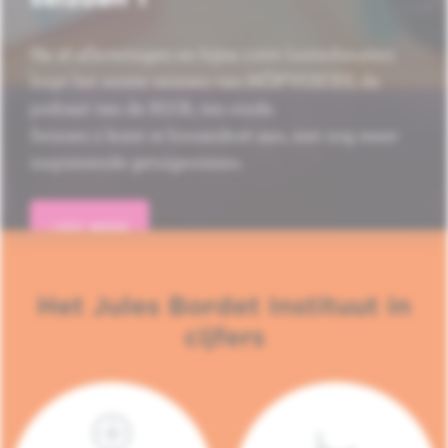
Na 16 afleveringen en bijna 1.000 luisterbeurten
loopt het eerste seizoen van HÔP'VOICES, de
podcast van de H.U.B., ten einde.
Seizoen 2 komt er binnenkort aan, met nog meer
inspirerende getuigenissen.
LEES MEER
Het Jules Bordet Instituut in
cijfers