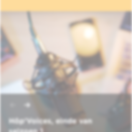
Hôp'Voices, einde van
seizoen 1