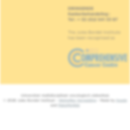
DRINGENDE
Kankerbehandeling
:
Tel : + 32 (0)2 541 33 87
The Jules Bordet Institute
has been recognised as
Universitair multidisciplinair oncologisch ziekenhuis
© 2026 Jules Bordet Instituut -
Wettelijke Vermelding
- Made by
Spade
and
MakeMeWeb