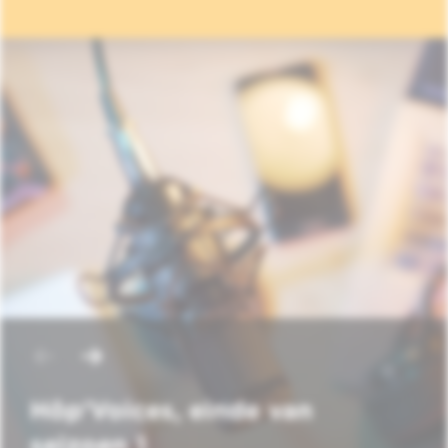
Hôp'Voices, einde van
seizoen 1