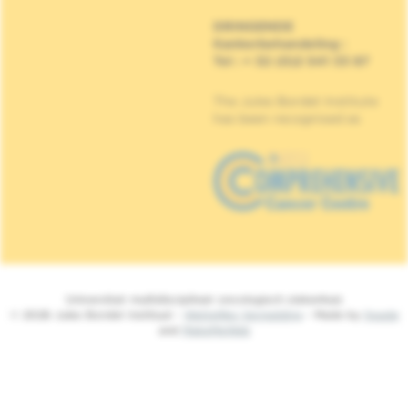
DRINGENDE
Kankerbehandeling
:
Tel : + 32 (0)2 541 33 87
The Jules Bordet Institute
has been recognised as
Universitair multidisciplinair oncologisch ziekenhuis
© 2026 Jules Bordet Instituut -
Wettelijke Vermelding
- Made by
Spade
and
MakeMeWeb