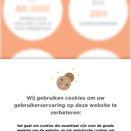
80 000
250
OPPERVLAKTE
(INCLUSIEF 5.000 M²
ZIEKENHUISBEDDEN
VOOR ONDERZOEK)
140
104
PLAATSEN IN HET
CONSULTATIEKAMERS
DAGZIEKENHUIS
Wij gebruiken cookies om uw
gebruikerservaring op deze website te
verbeteren:
het gaat om cookies die essentieel zijn voor de goede
werking van de website, en om analytische cookies om