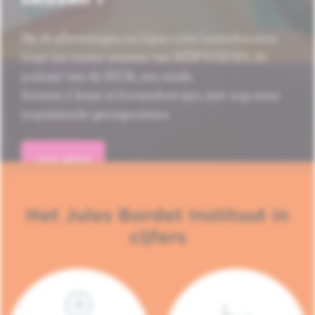
Na 16 afleveringen en bijna 1.000 luisterbeurten
loopt het eerste seizoen van HÔP'VOICES, de
podcast van de H.U.B., ten einde.
Seizoen 2 komt er binnenkort aan, met nog meer
inspirerende getuigenissen.
LEES MEER
Het Jules Bordet Instituut in
cijfers