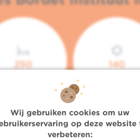
250
140
ZIEKENHUISBEDDEN
PLAATSEN IN HET DAGZIEKE
Wij gebruiken cookies om uw
ebruikerservaring op deze website 
verbeteren: