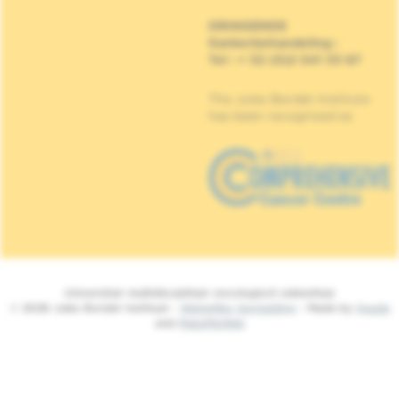
DRINGENDE
Kankerbehandeling
:
Tel : + 32 (0)2 541 33 87
The Jules Bordet Institute
has been recognised as
Universitair multidisciplinair oncologisch ziekenhuis
© 2026 Jules Bordet Instituut -
Wettelijke Vermelding
- Made by
Spade
and
MakeMeWeb