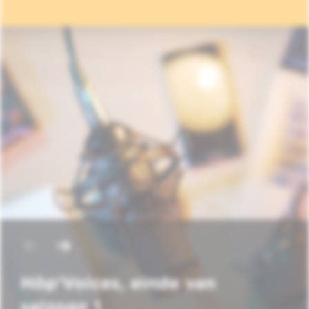
Hôp'Voices, einde van
seizoen 1