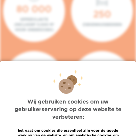
80 000
250
OPPERVLAKTE
(INCLUSIEF 5.000 M²
ZIEKENHUISBEDDEN
VOOR ONDERZOEK)
140
104
PLAATSEN IN HET
CONSULTATIEKAMERS
DAGZIEKENHUIS
Wij gebruiken cookies om uw
gebruikerservaring op deze website te
verbeteren:
het gaat om cookies die essentieel zijn voor de goede
werking van de website, en om analytische cookies om