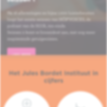
Na 16 afleveringen en bijna 1.000 luisterbeurten
loopt het eerste seizoen van HÔP'VOICES, de
podcast van de H.U.B., ten einde.
Seizoen 2 komt er binnenkort aan, met nog meer
inspirerende getuigenissen.
LEES MEER
Het Jules Bordet Instituut in
cijfers