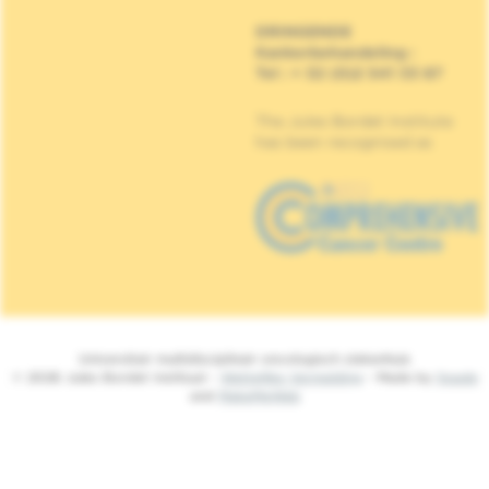
DRINGENDE
Kankerbehandeling
:
Tel : + 32 (0)2 541 33 87
The Jules Bordet Institute
has been recognised as
Universitair multidisciplinair oncologisch ziekenhuis
© 2026 Jules Bordet Instituut -
Wettelijke Vermelding
- Made by
Spade
and
MakeMeWeb