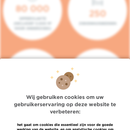
80 000
250
OPPERVLAKTE
(INCLUSIEF 5.000 M²
ZIEKENHUISBEDDEN
VOOR ONDERZOEK)
140
104
PLAATSEN IN HET
CONSULTATIEKAMERS
DAGZIEKENHUIS
Wij gebruiken cookies om uw
gebruikerservaring op deze website te
verbeteren:
het gaat om cookies die essentieel zijn voor de goede
werking van de website, en om analytische cookies om