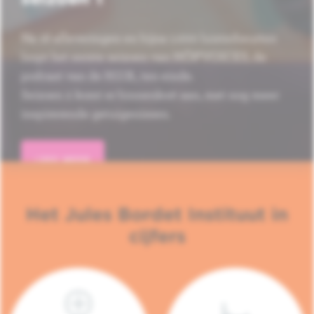
Na 16 afleveringen en bijna 1.000 luisterbeurten
loopt het eerste seizoen van HÔP'VOICES, de
podcast van de H.U.B., ten einde.
Seizoen 2 komt er binnenkort aan, met nog meer
inspirerende getuigenissen.
LEES MEER
Het Jules Bordet Instituut in
cijfers