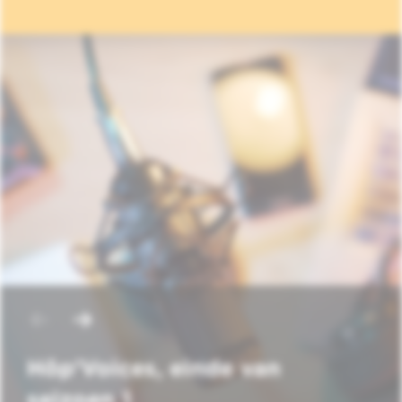
Hôp'Voices, einde van
seizoen 1