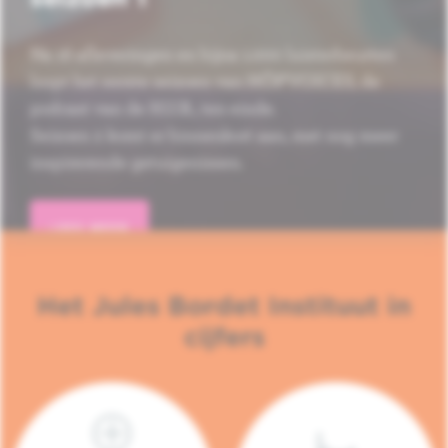
Na 16 afleveringen en bijna 1.000 luisterbeurten
loopt het eerste seizoen van HÔP'VOICES, de
podcast van de H.U.B., ten einde.
Seizoen 2 komt er binnenkort aan, met nog meer
inspirerende getuigenissen.
LEES MEER
Het Jules Bordet Instituut in
cijfers