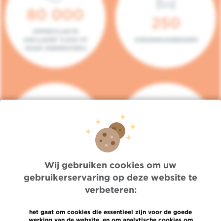
80 000
250
OPPERVLAKTE
(INCLUSIEF 5.000 M²
ZIEKENHUISBEDDEN
VOOR ONDERZOEK)
140
104
PLAATSEN IN HET
CONSULTATIEKAMERS
DAGZIEKENHUIS
Wij gebruiken cookies om uw
gebruikerservaring op deze website te
verbeteren:
het gaat om cookies die essentieel zijn voor de goede
werking van de website, en om analytische cookies om