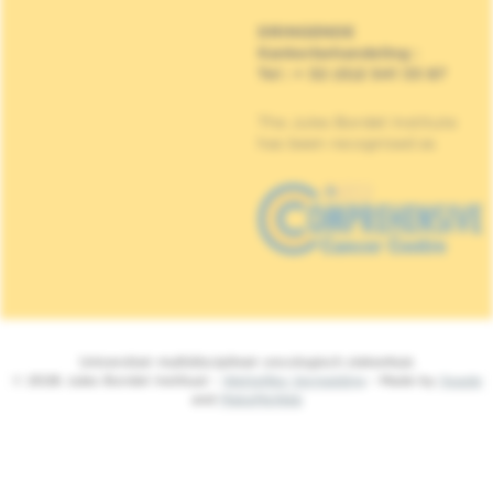
DRINGENDE
Kankerbehandeling
:
Tel : + 32 (0)2 541 33 87
The Jules Bordet Institute
has been recognised as
Universitair multidisciplinair oncologisch ziekenhuis
© 2026 Jules Bordet Instituut -
Wettelijke Vermelding
- Made by
Spade
and
MakeMeWeb