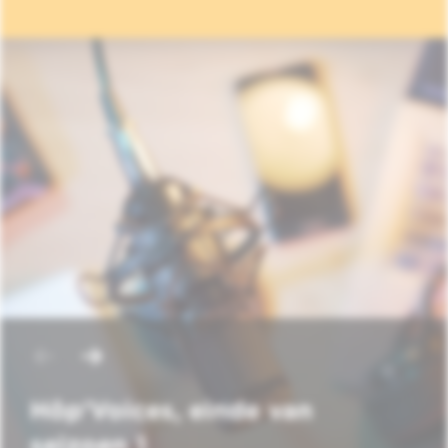
Hôp'Voices, einde van
seizoen 1