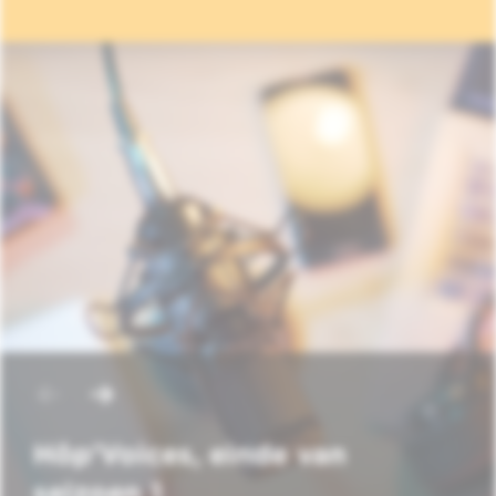
Hôp'Voices, einde van
seizoen 1