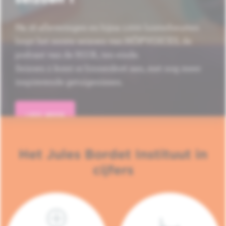
Na 16 afleveringen en bijna 1.000 luisterbeurten
loopt het eerste seizoen van HÔP'VOICES, de
podcast van de H.U.B., ten einde.
Seizoen 2 komt er binnenkort aan, met nog meer
inspirerende getuigenissen.
LEES MEER
Het Jules Bordet Instituut in
cijfers