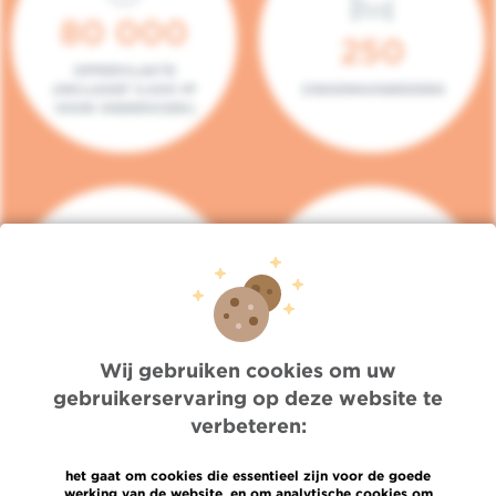
80 000
250
OPPERVLAKTE
(INCLUSIEF 5.000 M²
ZIEKENHUISBEDDEN
VOOR ONDERZOEK)
140
104
PLAATSEN IN HET
CONSULTATIEKAMERS
DAGZIEKENHUIS
Wij gebruiken cookies om uw
gebruikerservaring op deze website te
verbeteren:
het gaat om cookies die essentieel zijn voor de goede
werking van de website, en om analytische cookies om