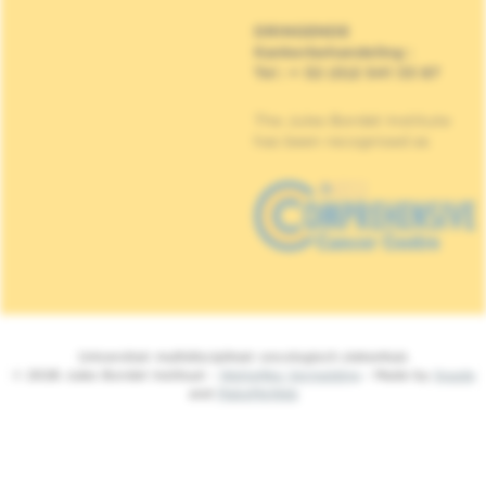
DRINGENDE
Kankerbehandeling
:
Tel : + 32 (0)2 541 33 87
The Jules Bordet Institute
has been recognised as
Universitair multidisciplinair oncologisch ziekenhuis
© 2026 Jules Bordet Instituut -
Wettelijke Vermelding
- Made by
Spade
and
MakeMeWeb