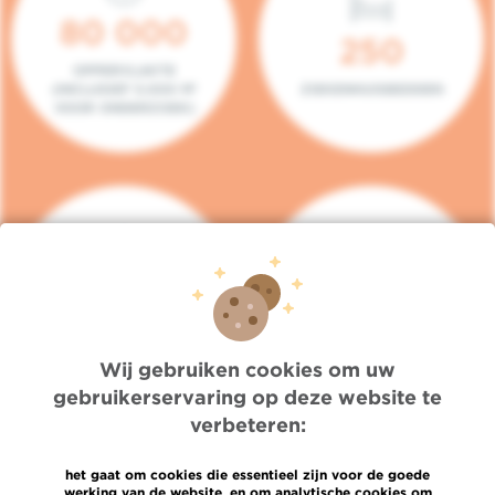
80 000
250
OPPERVLAKTE
(INCLUSIEF 5.000 M²
ZIEKENHUISBEDDEN
VOOR ONDERZOEK)
140
104
PLAATSEN IN HET
CONSULTATIEKAMERS
DAGZIEKENHUIS
Wij gebruiken cookies om uw
gebruikerservaring op deze website te
verbeteren:
het gaat om cookies die essentieel zijn voor de goede
werking van de website, en om analytische cookies om