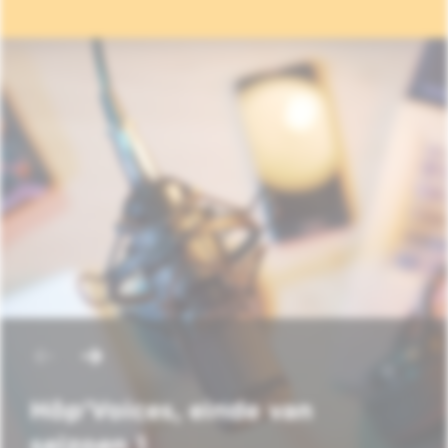
Hôp'Voices, einde van
seizoen 1