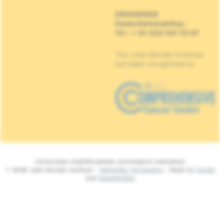
DRINGENDE
Kankerbehandeling
:
Tel : + 32 (0)2 541 33 87
The Jules Bordet Institute
has been recognised as
Universitair multidisciplinair oncologisch ziekenhuis
© 2026 Jules Bordet Instituut -
Wettelijke Vermelding
- Made by
Spade
and
MakeMeWeb