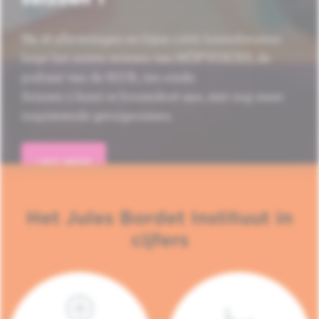
Na 16 afleveringen en bijna 1.000 luisterbeurten
loopt het eerste seizoen van HÔP'VOICES, de
podcast van de H.U.B., ten einde.
Seizoen 2 komt er binnenkort aan, met nog meer
inspirerende getuigenissen.
LEES MEER
Het Jules Bordet Instituut in
cijfers