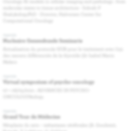
Oncology AI models in cellular imaging and pathology : from
molecular states to tissue architecture - Sohrab P
Shah,&nbsp;PhD - Director, Halvorsen Center for
Computational Oncology
Agenda
Nucleaire Geneeskunde Seminarie
Actualisation du protocole HUB pour le traitement avec I131
des cancers différenciés de la thyroïde (dr Isabel Marin
Melero
Agenda
Virtual symposium of psycho-oncology
07 + 08/05/2021 : ADVANCES IN PSYCHO-
ONCOLOGY&nbsp;
Agenda
Grand Tour de Médecine
Néoplasie du sein – métastases cérébrales (A. Goudsmit,