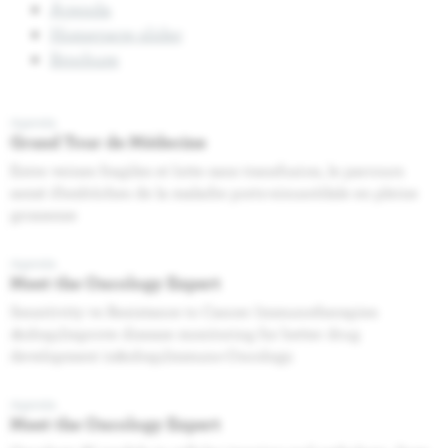
Agenda
Homepage slider
Brochure
Agenda
Grand Tour de Médecine
Entre veines fragiles et lutte sans transfusion, le parcours
semé d’embûches de la maladie porto-sinusoïdale en pleine
grossesse
Agenda
Meet the Oncology Expert
Sensitivity vs Resistance to Cancer Immunotherapies
:&nbsp;Improve disease monitoring for better drug
development in&nbsp;Immuno-Oncology.
Agenda
Meet the Oncology Expert