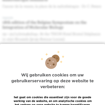
Cancer de la vessie, la place de la radiothérapie - Dr C. Peters
Agenda
18th edition of the Belgian Symposium on the
Integration of Molecular Biology
29 + 30/11/2024&nbsp;- At the THON Hotel Bristol Stéphanie
in 1050 Brussels (91-93 Avenue Louise)
Agenda
23ème Rencontre sur les Urgences et Complications
Sévères chez le Patient Cancéreux
Organisation : ELCWP : Pr. Anne-Pascale MEERT, HUB,
Institut Jules Bordet (auditoire Tagnon)
Wij gebruiken cookies om uw
gebruikerservaring op deze website te
Agenda
verbeteren:
Roze Oktober: Borstkanker en hormoontherapie
(Opgelet wijziging datum) Ontmoeting tussen patiënten en
het gaat om cookies die essentieel zijn voor de goede
deskundigen van het Jules Bordet Instituut
werking van de website, en om analytische cookies om
het verkeer op onze website te kunnen kwantificeren.