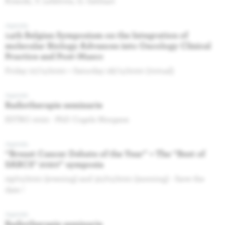
Kotecki, Y. Lefebvre, G. Gebhart
Agenda
14th Belgian Symposium on the Integration of
molecular Biology Advances into Oncology Clinical
Practice and Post-Mascc
Friday 27/11/2020 + Saturday 28/11/2020 (virtual)
Agenda
Radiotherapie seminarie
ESTRO 2022 - PhD Cogels Morgane
Agenda
“Breast Cancer Debate of the Year” + The “Best of
SABCS® 2020” symposia
29/01/2021 (evening) and 30/01/2021 (morning) - Save the
date !
Agenda
Radiotherapie seminarie