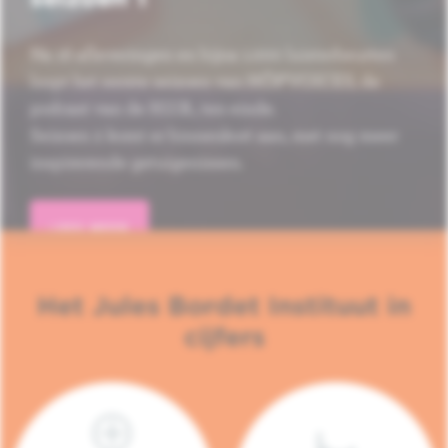
Na 16 afleveringen en bijna 1.000 luisterbeurten
loopt het eerste seizoen van HÔP'VOICES, de
podcast van de H.U.B., ten einde.
Seizoen 2 komt er binnenkort aan, met nog meer
inspirerende getuigenissen.
LEES MEER
Het Jules Bordet Instituut in
cijfers