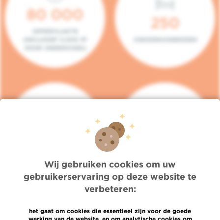
80 000
250
OPPERVLAKTE
(INCLUSIEF 5.000 M²
ZIEKENHUISBEDDEN
VOOR ONDERZOEK)
140
104
PLAATSEN IN HET
CONSULTATIEKAMERS
DAGZIEKENHUIS
Wij gebruiken cookies om uw
gebruikerservaring op deze website te
verbeteren:
het gaat om cookies die essentieel zijn voor de goede
werking van de website, en om analytische cookies om