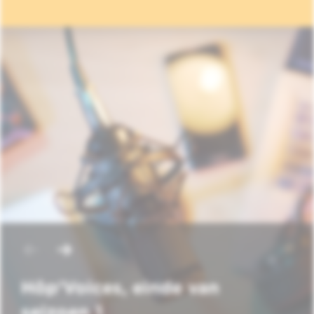
Hôp'Voices, einde van
seizoen 1