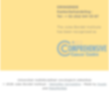
DRINGENDE
Kankerbehandeling
:
Tel : + 32 (0)2 541 33 87
The Jules Bordet Institute
has been recognised as
Universitair multidisciplinair oncologisch ziekenhuis
© 2026 Jules Bordet Instituut -
Wettelijke Vermelding
- Made by
Spade
and
MakeMeWeb