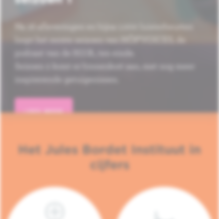
Na 16 afleveringen en bijna 1.000 luisterbeurten
loopt het eerste seizoen van HÔP'VOICES, de
podcast van de H.U.B., ten einde.
Seizoen 2 komt er binnenkort aan, met nog meer
inspirerende getuigenissen.
LEES MEER
Het Jules Bordet Instituut in
cijfers