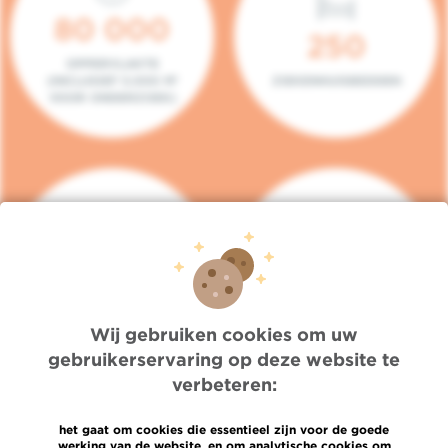
80 000
250
OPPERVLAKTE
(INCLUSIEF 5.000 M²
ZIEKENHUISBEDDEN
VOOR ONDERZOEK)
140
104
PLAATSEN IN HET
CONSULTATIEKAMERS
DAGZIEKENHUIS
Wij gebruiken cookies om uw
gebruikerservaring op deze website te
verbeteren:
het gaat om cookies die essentieel zijn voor de goede
werking van de website, en om analytische cookies om