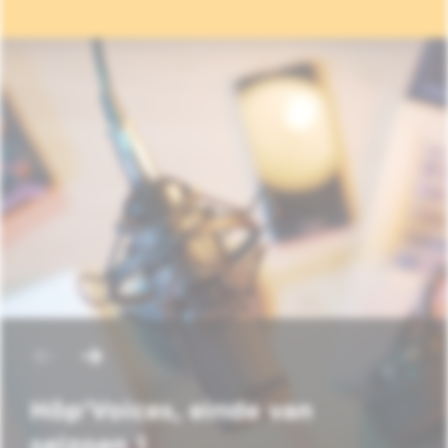
Hôp'Voices, einde van
seizoen 1