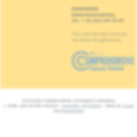
DRINGENDE
Kankerbehandeling
:
Tel : + 32 (0)2 541 33 87
The Jules Bordet Institute
has been recognised as
Universitair multidisciplinair oncologisch ziekenhuis
© 2026 Jules Bordet Instituut -
Wettelijke Vermelding
- Made by
Spade
and
MakeMeWeb