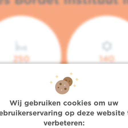
250
140
ZIEKENHUISBEDDEN
PLAATSEN IN HET DAGZIEKE
Wij gebruiken cookies om uw
ebruikerservaring op deze website 
verbeteren: