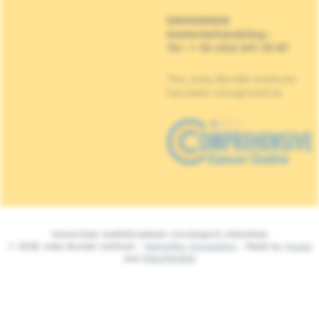
DRINGENDE
Kankerbehandeling
:
Tel : + 32 (0)2 541 33 87
The Jules Bordet Institute
has been recognised as
Universitair multidisciplinair oncologisch ziekenhuis
© 2026 Jules Bordet Instituut -
Wettelijke Vermelding
- Made by
Spade
and
MakeMeWeb