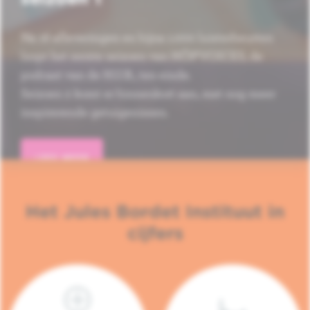
Na 16 afleveringen en bijna 1.000 luisterbeurten
loopt het eerste seizoen van HÔP'VOICES, de
podcast van de H.U.B., ten einde.
Seizoen 2 komt er binnenkort aan, met nog meer
inspirerende getuigenissen.
LEES MEER
Het Jules Bordet Instituut in
cijfers