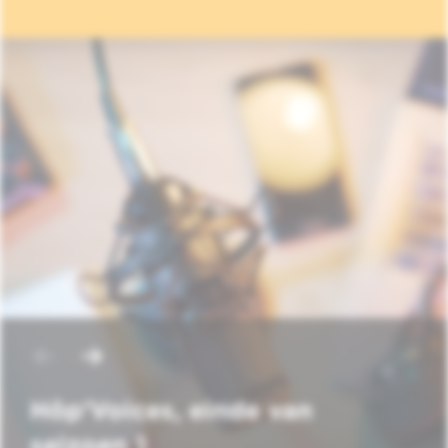
Hôp'Voices, einde van
seizoen 1