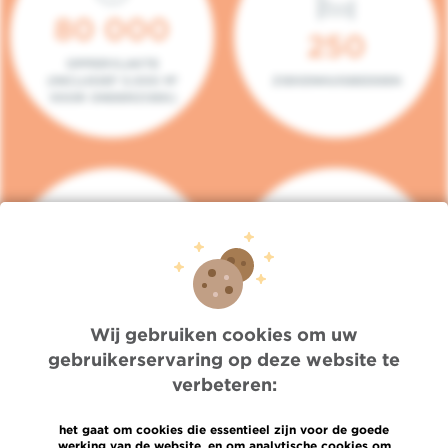
80 000
250
OPPERVLAKTE
(INCLUSIEF 5.000 M²
ZIEKENHUISBEDDEN
VOOR ONDERZOEK)
140
104
PLAATSEN IN HET
CONSULTATIEKAMERS
DAGZIEKENHUIS
Wij gebruiken cookies om uw
gebruikerservaring op deze website te
verbeteren:
het gaat om cookies die essentieel zijn voor de goede
werking van de website, en om analytische cookies om