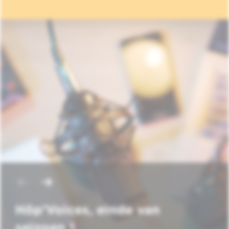
Hôp'Voices, einde van
seizoen 1