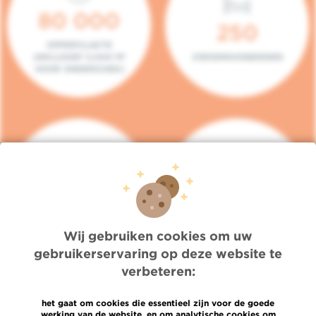
80 000
250
OPPERVLAKTE
(INCLUSIEF 5.000 M²
ZIEKENHUISBEDDEN
VOOR ONDERZOEK)
140
104
PLAATSEN IN HET
CONSULTATIEKAMERS
DAGZIEKENHUIS
Wij gebruiken cookies om uw
gebruikerservaring op deze website te
verbeteren:
het gaat om cookies die essentieel zijn voor de goede
werking van de website, en om analytische cookies om