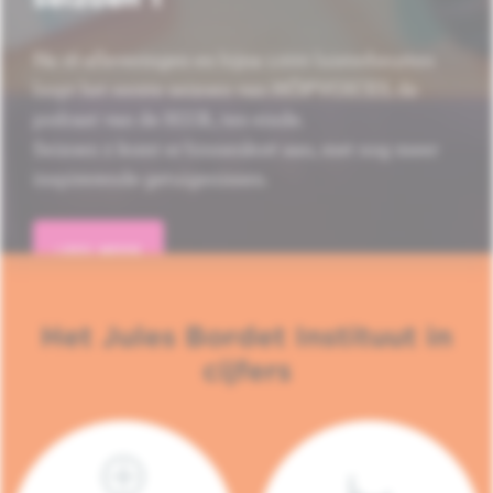
Na 16 afleveringen en bijna 1.000 luisterbeurten
loopt het eerste seizoen van HÔP'VOICES, de
podcast van de H.U.B., ten einde.
Seizoen 2 komt er binnenkort aan, met nog meer
inspirerende getuigenissen.
LEES MEER
Het Jules Bordet Instituut in
cijfers