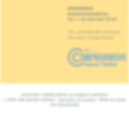
DRINGENDE
Kankerbehandeling
:
Tel : + 32 (0)2 541 33 87
The Jules Bordet Institute
has been recognised as
Universitair multidisciplinair oncologisch ziekenhuis
© 2026 Jules Bordet Instituut -
Wettelijke Vermelding
- Made by
Spade
and
MakeMeWeb