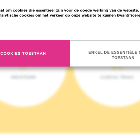
aat om cookies die essentieel zijn voor de goede werking van de website,
nalytische cookies om het verkeer op onze website te kunnen kwantificere
Meer informatie
ENKEL DE ESSENTIËLE 
 COOKIES TOESTAAN
TOESTAAN
17
95
ONCOTEAMS
CLINICAL TRIALS