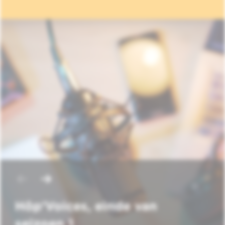
Hôp'Voices, einde van
seizoen 1