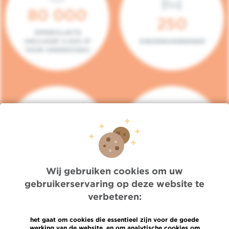
80 000
250
OPPERVLAKTE
(INCLUSIEF 5.000 M²
ZIEKENHUISBEDDEN
VOOR ONDERZOEK)
140
104
PLAATSEN IN HET
CONSULTATIEKAMERS
DAGZIEKENHUIS
Wij gebruiken cookies om uw
gebruikerservaring op deze website te
verbeteren:
het gaat om cookies die essentieel zijn voor de goede
werking van de website, en om analytische cookies om