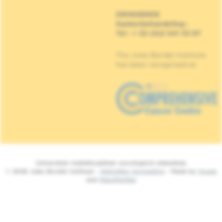
DRINGENDE
Kankerbehandeling
:
Tel : + 32 (0)2 541 33 87
The Jules Bordet Institute
has been recognised as
Universitair multidisciplinair oncologisch ziekenhuis
© 2026 Jules Bordet Instituut -
Wettelijke Vermelding
- Made by
Spade
and
MakeMeWeb