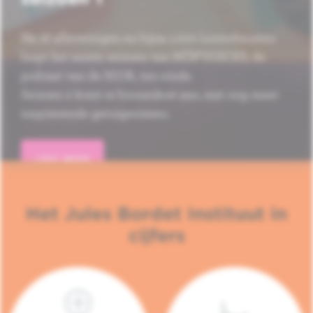
Na 16 afleveringen en bijna 1.000 luisterbeurten
loopt het eerste seizoen van HÔP'VOICES, de
podcast van de H.U.B., ten einde.
Seizoen 2 komt er binnenkort aan, met nog meer
inspirerende getuigenissen.
LEES MEER
Het Jules Bordet Instituut in
cijfers