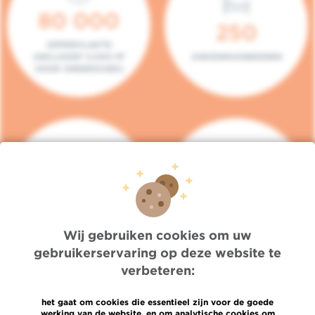
80 000
250
OPPERVLAKTE
(INCLUSIEF 5.000 M²
ZIEKENHUISBEDDEN
VOOR ONDERZOEK)
140
104
PLAATSEN IN HET
CONSULTATIEKAMERS
DAGZIEKENHUIS
Wij gebruiken cookies om uw
gebruikerservaring op deze website te
verbeteren:
het gaat om cookies die essentieel zijn voor de goede
werking van de website, en om analytische cookies om