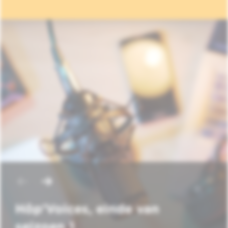
Hôp'Voices, einde van
seizoen 1