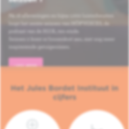
Na 16 afleveringen en bijna 1.000 luisterbeurten
loopt het eerste seizoen van HÔP'VOICES, de
podcast van de H.U.B., ten einde.
Seizoen 2 komt er binnenkort aan, met nog meer
inspirerende getuigenissen.
LEES MEER
Het Jules Bordet Instituut in
cijfers