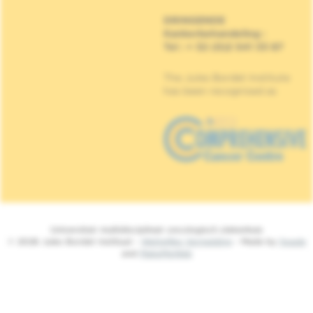
DRINGENDE
Kankerbehandeling
:
Tel : + 32 (0)2 541 33 87
The Jules Bordet Institute
has been recognised as
Universitair multidisciplinair oncologisch ziekenhuis
© 2026 Jules Bordet Instituut -
Wettelijke Vermelding
- Made by
Spade
and
MakeMeWeb