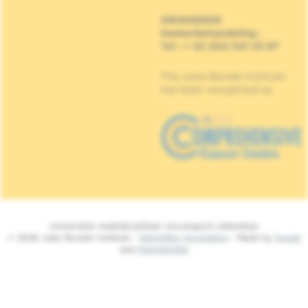
DRINGENDE
Kankerbehandeling
:
Tel : + 32 (0)2 541 33 87
The Jules Bordet Institute
has been recognised as
Universitair multidisciplinair oncologisch ziekenhuis
© 2026 Jules Bordet Instituut -
Wettelijke Vermelding
- Made by
Spade
and
MakeMeWeb