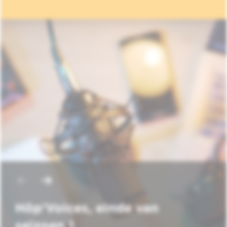
Hôp'Voices, einde van
seizoen 1