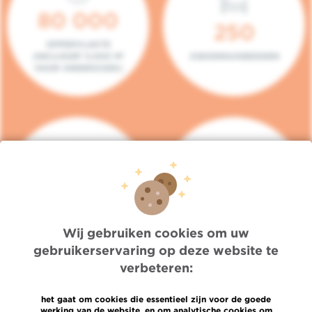
80 000
250
OPPERVLAKTE
(INCLUSIEF 5.000 M²
ZIEKENHUISBEDDEN
VOOR ONDERZOEK)
140
104
PLAATSEN IN HET
CONSULTATIEKAMERS
DAGZIEKENHUIS
Wij gebruiken cookies om uw
gebruikerservaring op deze website te
verbeteren:
het gaat om cookies die essentieel zijn voor de goede
werking van de website, en om analytische cookies om