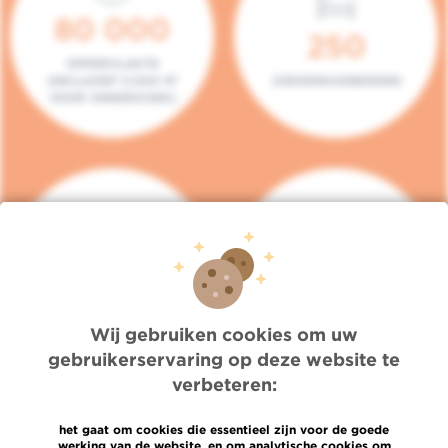
80 000
250
OPPERVLAKTE
(INCLUSIEF 5.000 M²
ZIEKENHUISBEDDEN
VOOR ONDERZOEK)
140
104
PLAATSEN IN HET
CONSULTATIEKAMERS
DAGZIEKENHUIS
Wij gebruiken cookies om uw
gebruikerservaring op deze website te
verbeteren:
het gaat om cookies die essentieel zijn voor de goede
werking van de website, en om analytische cookies om