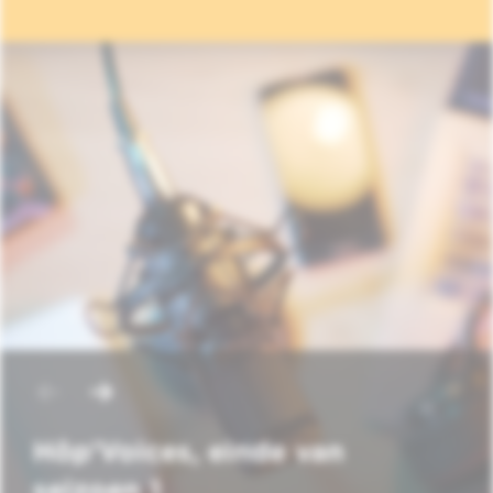
Hôp'Voices, einde van
seizoen 1