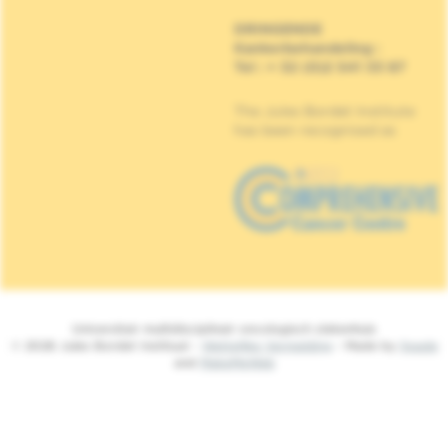
DRINGENDE
Kankerbehandeling
:
Tel : + 32 (0)2 541 33 87
The Jules Bordet Institute
has been recognised as
Universitair multidisciplinair oncologisch ziekenhuis
© 2026 Jules Bordet Instituut -
Wettelijke Vermelding
- Made by
Spade
and
MakeMeWeb