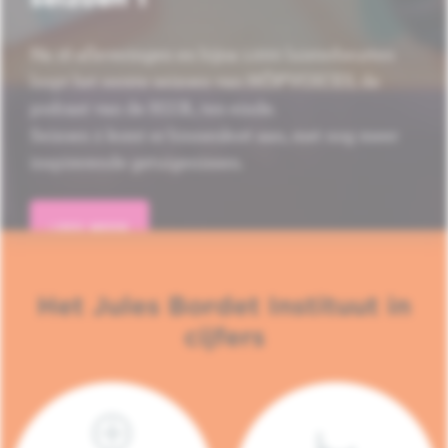
Na 16 afleveringen en bijna 1.000 luisterbeurten
loopt het eerste seizoen van HÔP'VOICES, de
podcast van de H.U.B., ten einde.
Seizoen 2 komt er binnenkort aan, met nog meer
inspirerende getuigenissen.
LEES MEER
Het Jules Bordet Instituut in
cijfers