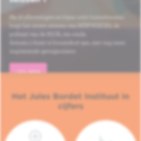
Na 16 afleveringen en bijna 1.000 luisterbeurten
loopt het eerste seizoen van HÔP'VOICES, de
podcast van de H.U.B., ten einde.
Seizoen 2 komt er binnenkort aan, met nog meer
inspirerende getuigenissen.
LEES MEER
Het Jules Bordet Instituut in
cijfers