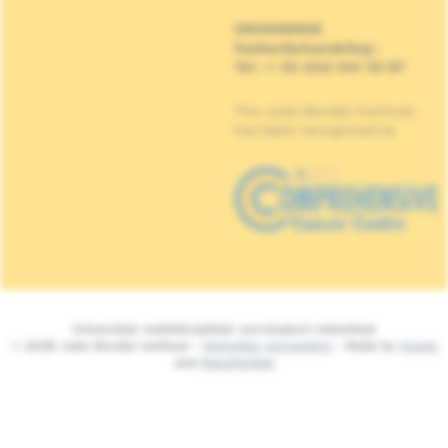
DRINGENDE
Kankerbehandeling
:
Tel : + 32 (0)2 541 33 87
The Jules Bordet Institute
has been recognised as
Universitair multidisciplinair oncologisch ziekenhuis
© 2026 Jules Bordet Instituut -
Wettelijke Vermelding
- Made by
Spade
and
MakeMeWeb