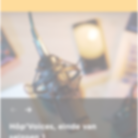
Hôp'Voices, einde van
seizoen 1