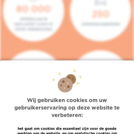
80 000
250
OPPERVLAKTE
(INCLUSIEF 5.000 M²
ZIEKENHUISBEDDEN
VOOR ONDERZOEK)
140
104
PLAATSEN IN HET
CONSULTATIEKAMERS
DAGZIEKENHUIS
Wij gebruiken cookies om uw
gebruikerservaring op deze website te
verbeteren:
het gaat om cookies die essentieel zijn voor de goede
werking van de website, en om analytische cookies om