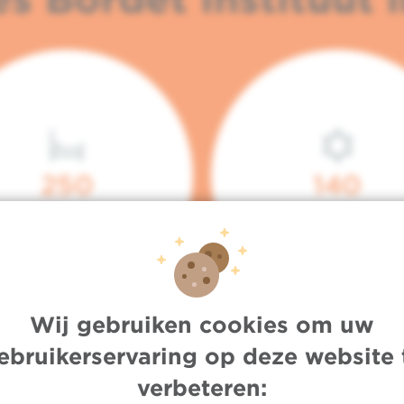
250
140
ZIEKENHUISBEDDEN
PLAATSEN IN HET DAGZIEKE
Wij gebruiken cookies om uw
ebruikerservaring op deze website 
verbeteren: