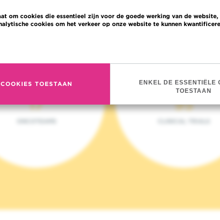
aat om cookies die essentieel zijn voor de goede werking van de website,
nalytische cookies om het verkeer op onze website te kunnen kwantificere
Meer informatie
ENKEL DE ESSENTIËLE 
 COOKIES TOESTAAN
TOESTAAN
17
95
ONCOTEAMS
CLINICAL TRIALS