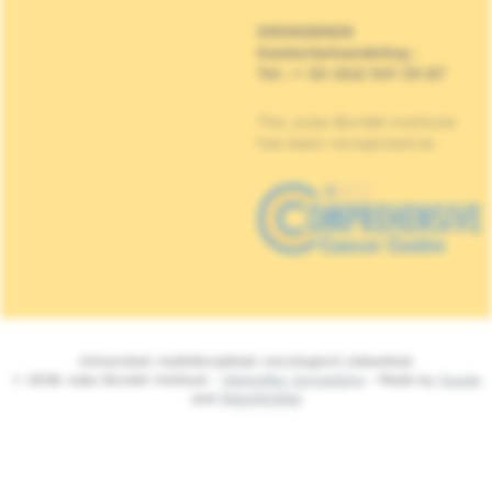
DRINGENDE
Kankerbehandeling
:
Tel : + 32 (0)2 541 33 87
The Jules Bordet Institute
has been recognised as
Universitair multidisciplinair oncologisch ziekenhuis
© 2026 Jules Bordet Instituut -
Wettelijke Vermelding
- Made by
Spade
and
MakeMeWeb