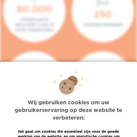
80 000
250
OPPERVLAKTE
(INCLUSIEF 5.000 M²
ZIEKENHUISBEDDEN
VOOR ONDERZOEK)
140
104
PLAATSEN IN HET
CONSULTATIEKAMERS
DAGZIEKENHUIS
Wij gebruiken cookies om uw
gebruikerservaring op deze website te
verbeteren:
het gaat om cookies die essentieel zijn voor de goede
werking van de website, en om analytische cookies om