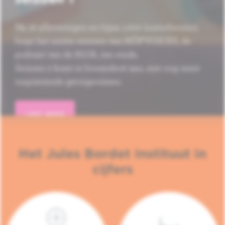
Na 16 afleveringen en bijna 1.000 luisterbeurten
loopt het eerste seizoen van HÔP'VOICES, de
podcast van de H.U.B., ten einde.
Seizoen 2 komt er binnenkort aan, met nog meer
inspirerende getuigenissen.
LEES MEER
Het Jules Bordet Instituut in
cijfers