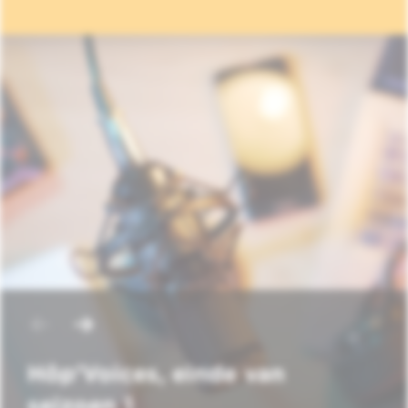
Hôp'Voices, einde van
seizoen 1