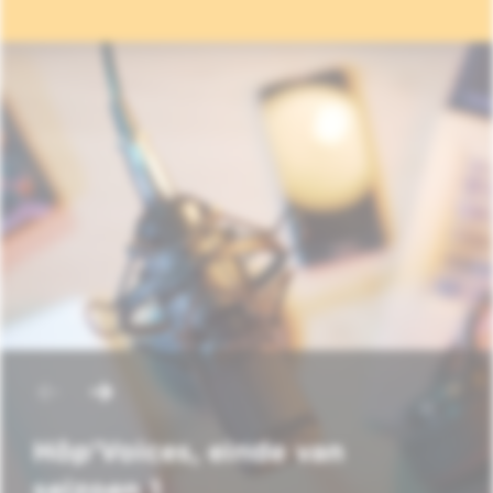
Hôp'Voices, einde van
seizoen 1