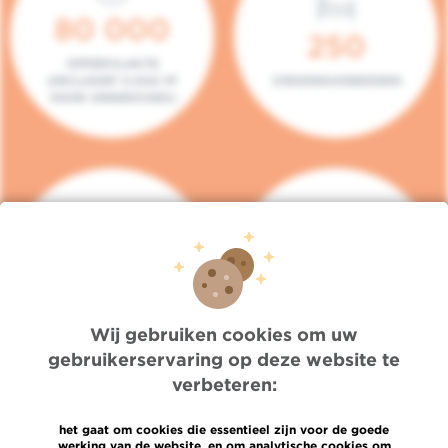
80 000
250
OPPERVLAKTE
(INCLUSIEF 5.000 M²
ZIEKENHUISBEDDEN
VOOR ONDERZOEK)
140
104
PLAATSEN IN HET
CONSULTATIEKAMERS
DAGZIEKENHUIS
Wij gebruiken cookies om uw
gebruikerservaring op deze website te
verbeteren:
het gaat om cookies die essentieel zijn voor de goede
werking van de website, en om analytische cookies om