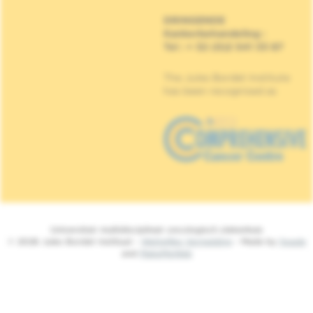
DRINGENDE
Kankerbehandeling
:
Tel : + 32 (0)2 541 33 87
The Jules Bordet Institute
has been recognised as
Universitair multidisciplinair oncologisch ziekenhuis
© 2026 Jules Bordet Instituut -
Wettelijke Vermelding
- Made by
Spade
and
MakeMeWeb