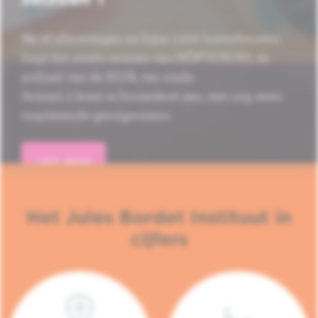
Na 16 afleveringen en bijna 1.000 luisterbeurten
loopt het eerste seizoen van HÔP'VOICES, de
podcast van de H.U.B., ten einde.
Seizoen 2 komt er binnenkort aan, met nog meer
inspirerende getuigenissen.
LEES MEER
Het Jules Bordet Instituut in
cijfers